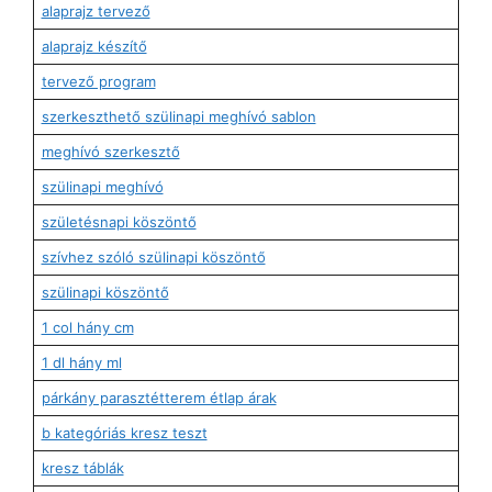
alaprajz tervező
alaprajz készítő
tervező program
szerkeszthető szülinapi meghívó sablon
meghívó szerkesztő
szülinapi meghívó
születésnapi köszöntő
szívhez szóló szülinapi köszöntő
szülinapi köszöntő
1 col hány cm
1 dl hány ml
párkány parasztétterem étlap árak
b kategóriás kresz teszt
kresz táblák