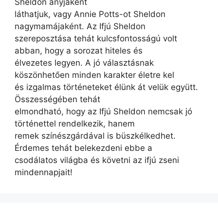
Sheldon anyjaként
láthatjuk, vagy Annie Potts-ot Sheldon
nagymamájaként. Az Ifjú Sheldon
szereposztása tehát kulcsfontosságú volt
abban, hogy a sorozat hiteles és
élvezetes legyen. A jó választásnak
köszönhetően minden karakter életre kel
és izgalmas történeteket élünk át velük együtt.
Összességében tehát
elmondható, hogy az Ifjú Sheldon nemcsak jó
történettel rendelkezik, hanem
remek színészgárdával is büszkélkedhet.
Érdemes tehát belekezdeni ebbe a
csodálatos világba és követni az ifjú zseni
mindennapjait!