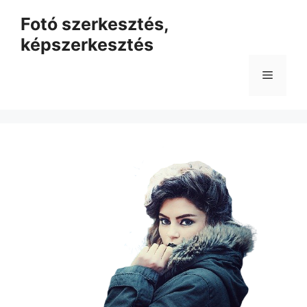
Kilépés
Fotó szerkesztés,
a
képszerkesztés
tartalomba
Menü