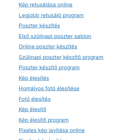
Kép retusálása online
Legjobb retusáló program
Poszter készítés
Első szülinapi poszter sablon
Online poszter készítés
Szülinapi poszter készítő program
Poszter készítő program
Kép élesítés
Homályos fotó élesítése
Fotó élesítés
Kép élesítő
Kép élesítő program
Pixeles kép javítása online