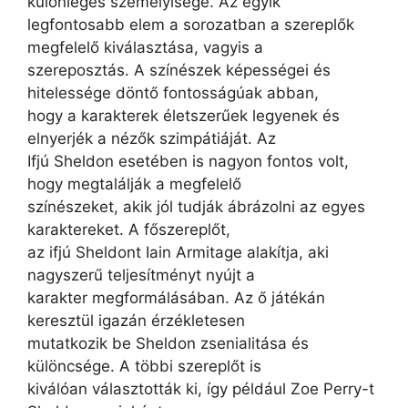
különleges személyisége. Az egyik
legfontosabb elem a sorozatban a szereplők
megfelelő kiválasztása, vagyis a
szereposztás. A színészek képességei és
hitelessége döntő fontosságúak abban,
hogy a karakterek életszerűek legyenek és
elnyerjék a nézők szimpátiáját. Az
Ifjú Sheldon esetében is nagyon fontos volt,
hogy megtalálják a megfelelő
színészeket, akik jól tudják ábrázolni az egyes
karaktereket. A főszereplőt,
az ifjú Sheldont Iain Armitage alakítja, aki
nagyszerű teljesítményt nyújt a
karakter megformálásában. Az ő játékán
keresztül igazán érzékletesen
mutatkozik be Sheldon zsenialitása és
különcsége. A többi szereplőt is
kiválóan választották ki, így például Zoe Perry-t