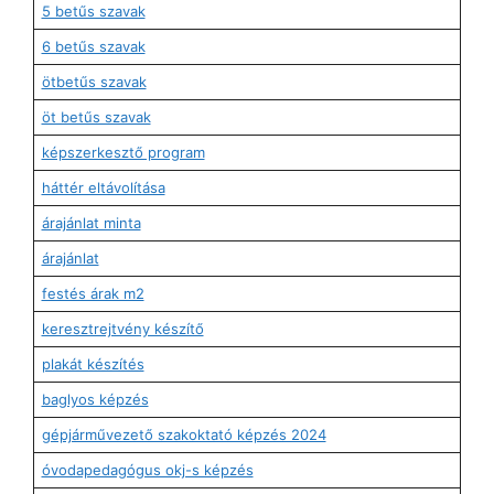
5 betűs szavak
6 betűs szavak
ötbetűs szavak
öt betűs szavak
képszerkesztő program
háttér eltávolítása
árajánlat minta
árajánlat
festés árak m2
keresztrejtvény készítő
plakát készítés
baglyos képzés
gépjárművezető szakoktató képzés 2024
óvodapedagógus okj-s képzés