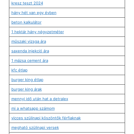
kresz teszt 2024
hány hét van egy évben
beton kalkulátor
1 hektár hány négyzetméter
műszaki vizsga ára
saxenda injekció ára
1 mázsa cement ára
kfc étlap
burger king étlap
burger king árak
mennyi idő után hat a detralex
mi a whatsapp számom
vicces szülinapi köszöntők férfiaknak
megható szülinapi versek