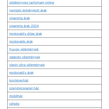
zöldkönyves tanfolyam online
nemzeti dohánybolt árak
cigaretta árak
cigaretta árak 2024
mcdonald's étlap árak
mcdonalds árak
fruugo vélemények
zalando vélemények
clavin ultra vélemények
mcdonald's árak
konténerház
szendvicspanel ház
mobilház
célgép