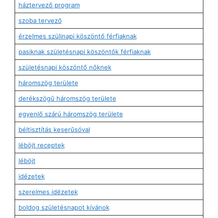
háztervező program
szoba tervező
érzelmes szülinapi köszöntő férfiaknak
pasiknak születésnapi köszöntők férfiaknak
születésnapi köszöntő nőknek
háromszög területe
derékszögű háromszög területe
egyenlő szárú háromszög területe
béltisztítás keserűsóval
léböjt receptek
léböjt
idézetek
szerelmes idézetek
boldog születésnapot kívánok