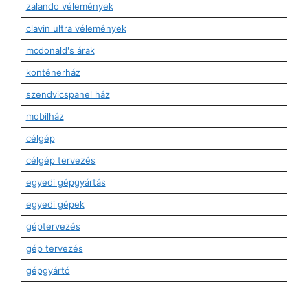
zalando vélemények
clavin ultra vélemények
mcdonald's árak
konténerház
szendvicspanel ház
mobilház
célgép
célgép tervezés
egyedi gépgyártás
egyedi gépek
géptervezés
gép tervezés
gépgyártó