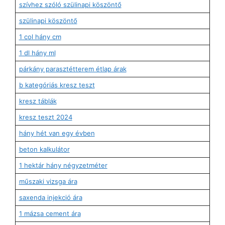
szívhez szóló szülinapi köszöntő
szülinapi köszöntő
1 col hány cm
1 dl hány ml
párkány parasztétterem étlap árak
b kategóriás kresz teszt
kresz táblák
kresz teszt 2024
hány hét van egy évben
beton kalkulátor
1 hektár hány négyzetméter
műszaki vizsga ára
saxenda injekció ára
1 mázsa cement ára