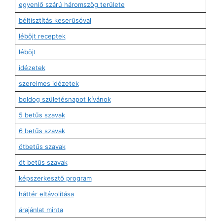
egyenlő szárú háromszög területe
béltisztítás keserűsóval
léböjt receptek
léböjt
idézetek
szerelmes idézetek
boldog születésnapot kívánok
5 betűs szavak
6 betűs szavak
ötbetűs szavak
öt betűs szavak
képszerkesztő program
háttér eltávolítása
árajánlat minta