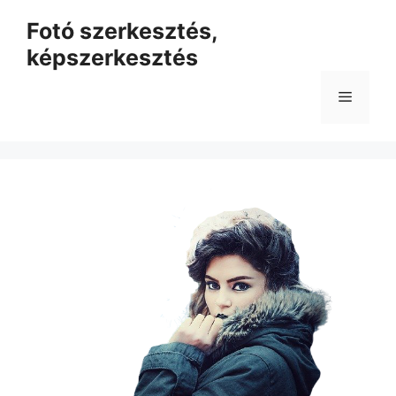
Kilépés
Fotó szerkesztés,
a
képszerkesztés
tartalomba
Menü