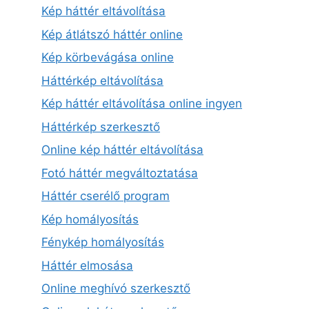
Kép háttér eltávolítása
Kép átlátszó háttér online
Kép körbevágása online
Háttérkép eltávolítása
Kép háttér eltávolítása online ingyen
Háttérkép szerkesztő
Online kép háttér eltávolítása
Fotó háttér megváltoztatása
Háttér cserélő program
Kép homályosítás
Fénykép homályosítás
Háttér elmosása
Online meghívó szerkesztő