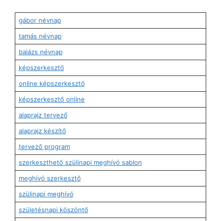
gábor névnap
tamás névnap
balázs névnap
képszerkesztő
online képszerkesztő
képszerkesztő online
alaprajz tervező
alaprajz készítő
tervező program
szerkeszthető szülinapi meghívó sablon
meghívó szerkesztő
szülinapi meghívó
születésnapi köszöntő