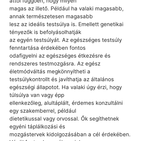
attól függően, hogy milyen
magas az illető. Például ha valaki magasabb,
annak természetesen magasabb
lesz az ideális testsúlya is. Emellett genetikai
tényezők is befolyásolhatják
az egyén testsúlyát. Az egészséges testsúly
fenntartása érdekében fontos
odafigyelni az egészséges étkezésre és
rendszeres testmozgásra. Az egész
életmódváltás megkönnyítheti a
testsúlykontrollt és javíthatja az általános
egészségi állapotot. Ha valaki úgy érzi, hogy
túlsúlya van vagy épp
ellenkezőleg, alultáplált, érdemes konzultálni
egy szakemberrel, például
dietetikussal vagy orvossal. Ők segíthetnek
egyéni táplálkozási és
mozgástervek kidolgozásában a cél érdekében.