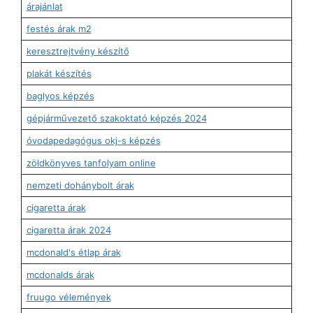
árajánlat
festés árak m2
keresztrejtvény készítő
plakát készítés
baglyos képzés
gépjárművezető szakoktató képzés 2024
óvodapedagógus okj-s képzés
zöldkönyves tanfolyam online
nemzeti dohánybolt árak
cigaretta árak
cigaretta árak 2024
mcdonald's étlap árak
mcdonalds árak
fruugo vélemények