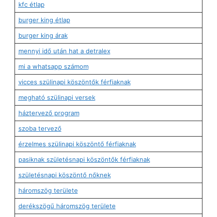
kfc étlap
burger king étlap
burger king árak
mennyi idő után hat a detralex
mi a whatsapp számom
vicces szülinapi köszöntők férfiaknak
megható szülinapi versek
háztervező program
szoba tervező
érzelmes szülinapi köszöntő férfiaknak
pasiknak születésnapi köszöntők férfiaknak
születésnapi köszöntő nőknek
háromszög területe
derékszögű háromszög területe