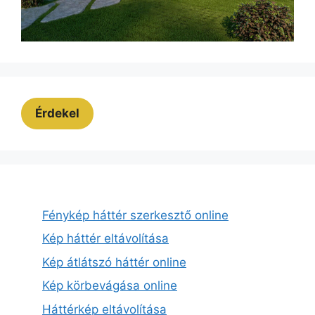
Érdekel
Fénykép háttér szerkesztő online
Kép háttér eltávolítása
Kép átlátszó háttér online
Kép körbevágása online
Háttérkép eltávolítása