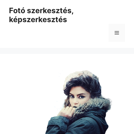
Kilépés
Fotó szerkesztés,
a
képszerkesztés
tartalomba
Menü