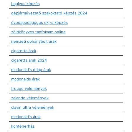
baglyos képzés
gépjárművezető szakoktató képzés 2024
óvodapedagógus okj-s képzés
zöldkönyves tanfolyam online
nemzeti dohánybolt árak
cigaretta árak
cigaretta árak 2024
mcdonald's étlap árak
mcdonalds árak
fruugo vélemények
zalando vélemények
clavin ultra vélemények
mcdonald's árak
konténerház