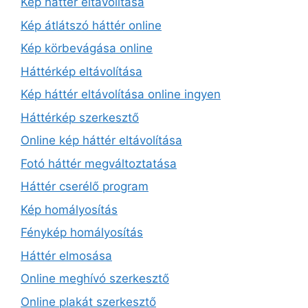
Kép háttér eltávolítása
Kép átlátszó háttér online
Kép körbevágása online
Háttérkép eltávolítása
Kép háttér eltávolítása online ingyen
Háttérkép szerkesztő
Online kép háttér eltávolítása
Fotó háttér megváltoztatása
Háttér cserélő program
Kép homályosítás
Fénykép homályosítás
Háttér elmosása
Online meghívó szerkesztő
Online plakát szerkesztő