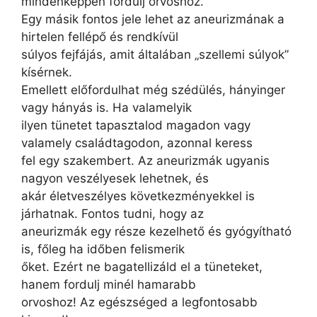
mindenképpen fordulj orvoshoz.
Egy másik fontos jele lehet az aneurizmának a
hirtelen fellépő és rendkívül
súlyos fejfájás, amit általában „szellemi súlyok”
kísérnek.
Emellett előfordulhat még szédülés, hányinger
vagy hányás is. Ha valamelyik
ilyen tünetet tapasztalod magadon vagy
valamely családtagodon, azonnal keress
fel egy szakembert. Az aneurizmák ugyanis
nagyon veszélyesek lehetnek, és
akár életveszélyes következményekkel is
járhatnak. Fontos tudni, hogy az
aneurizmák egy része kezelhető és gyógyítható
is, főleg ha időben felismerik
őket. Ezért ne bagatellizáld el a tüneteket,
hanem fordulj minél hamarabb
orvoshoz! Az egészséged a legfontosabb