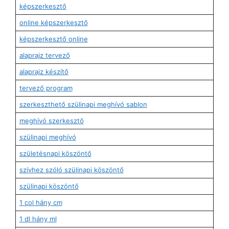
képszerkesztő
online képszerkesztő
képszerkesztő online
alaprajz tervező
alaprajz készítő
tervező program
szerkeszthető szülinapi meghívó sablon
meghívó szerkesztő
szülinapi meghívó
születésnapi köszöntő
szívhez szóló szülinapi köszöntő
szülinapi köszöntő
1 col hány cm
1 dl hány ml