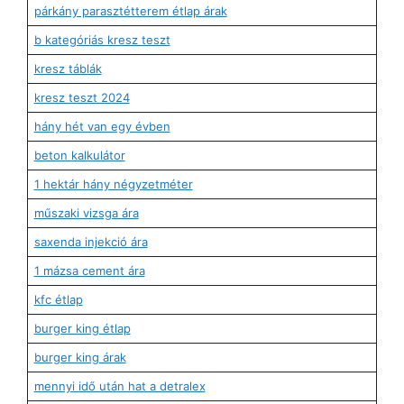
párkány parasztétterem étlap árak
b kategóriás kresz teszt
kresz táblák
kresz teszt 2024
hány hét van egy évben
beton kalkulátor
1 hektár hány négyzetméter
műszaki vizsga ára
saxenda injekció ára
1 mázsa cement ára
kfc étlap
burger king étlap
burger king árak
mennyi idő után hat a detralex