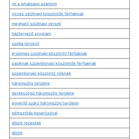
mi a whatsapp számom
vicces szülinapi köszöntők férfiaknak
megható szülinapi versek
háztervező program
szoba tervező
érzelmes szülinapi köszöntő férfiaknak
pasiknak születésnapi köszöntők férfiaknak
születésnapi köszöntő nőknek
háromszög területe
derékszögű háromszög területe
egyenlő szárú háromszög területe
béltisztítás keserűsóval
léböjt receptek
léböjt