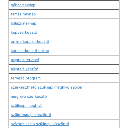
gábor névnap
tamás névnap
balázs névnap
képszerkesztő
online képszerkesztő
képszerkesztő online
alaprajz tervező
alaprajz készítő
tervező program
szerkeszthető szülinapi meghívó sablon
meghívó szerkesztő
szülinapi meghívó
születésnapi köszöntő
szívhez szóló szülinapi köszöntő