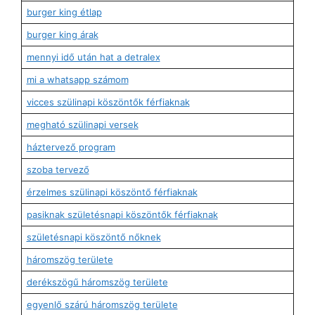
burger king étlap
burger king árak
mennyi idő után hat a detralex
mi a whatsapp számom
vicces szülinapi köszöntők férfiaknak
megható szülinapi versek
háztervező program
szoba tervező
érzelmes szülinapi köszöntő férfiaknak
pasiknak születésnapi köszöntők férfiaknak
születésnapi köszöntő nőknek
háromszög területe
derékszögű háromszög területe
egyenlő szárú háromszög területe