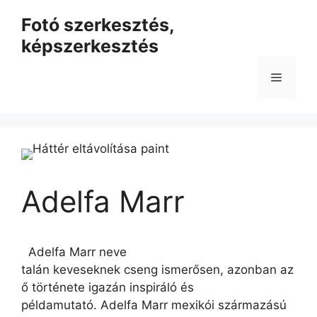
Kilépés
Fotó szerkesztés,
a
képszerkesztés
tartalomba
Menü
Adelfa Marr
Adelfa Marr neve
talán keveseknek cseng ismerősen, azonban az
ő története igazán inspiráló és
példamutató. Adelfa Marr mexikói származású