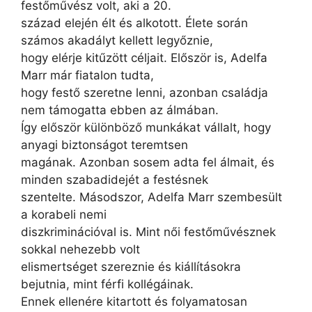
festőművész volt, aki a 20.
század elején élt és alkotott. Élete során
számos akadályt kellett legyőznie,
hogy elérje kitűzött céljait. Először is, Adelfa
Marr már fiatalon tudta,
hogy festő szeretne lenni, azonban családja
nem támogatta ebben az álmában.
Így először különböző munkákat vállalt, hogy
anyagi biztonságot teremtsen
magának. Azonban sosem adta fel álmait, és
minden szabadidejét a festésnek
szentelte. Másodszor, Adelfa Marr szembesült
a korabeli nemi
diszkriminációval is. Mint női festőművésznek
sokkal nehezebb volt
elismertséget szereznie és kiállításokra
bejutnia, mint férfi kollégáinak.
Ennek ellenére kitartott és folyamatosan