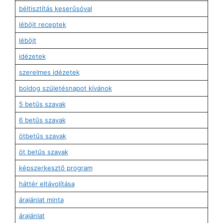
béltisztítás keserűsóval
léböjt receptek
léböjt
idézetek
szerelmes idézetek
boldog születésnapot kívánok
5 betűs szavak
6 betűs szavak
ötbetűs szavak
öt betűs szavak
képszerkesztő program
háttér eltávolítása
árajánlat minta
árajánlat