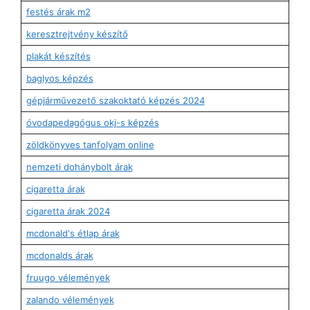
festés árak m2
keresztrejtvény készítő
plakát készítés
baglyos képzés
gépjárművezető szakoktató képzés 2024
óvodapedagógus okj-s képzés
zöldkönyves tanfolyam online
nemzeti dohánybolt árak
cigaretta árak
cigaretta árak 2024
mcdonald's étlap árak
mcdonalds árak
fruugo vélemények
zalando vélemények