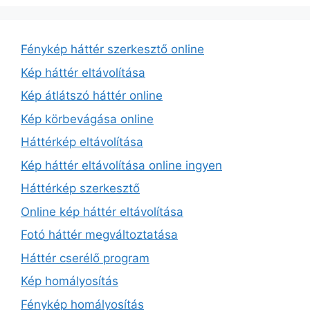
Fénykép háttér szerkesztő online
Kép háttér eltávolítása
Kép átlátszó háttér online
Kép körbevágása online
Háttérkép eltávolítása
Kép háttér eltávolítása online ingyen
Háttérkép szerkesztő
Online kép háttér eltávolítása
Fotó háttér megváltoztatása
Háttér cserélő program
Kép homályosítás
Fénykép homályosítás