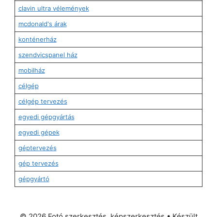
clavin ultra vélemények
mcdonald's árak
konténerház
szendvicspanel ház
mobilház
célgép
célgép tervezés
egyedi gépgyártás
egyedi gépek
géptervezés
gép tervezés
gépgyártó
© 2026 Fotó szerkesztés, képszerkesztés
• Készült