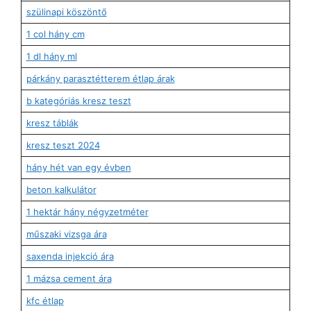
szülinapi köszöntő
1 col hány cm
1 dl hány ml
párkány parasztétterem étlap árak
b kategóriás kresz teszt
kresz táblák
kresz teszt 2024
hány hét van egy évben
beton kalkulátor
1 hektár hány négyzetméter
műszaki vizsga ára
saxenda injekció ára
1 mázsa cement ára
kfc étlap