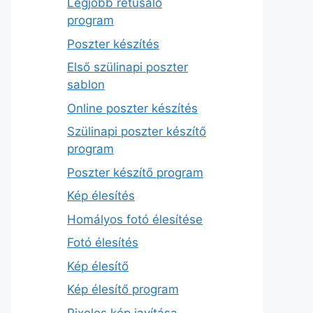
Legjobb retusáló
program
Poszter készítés
Első szülinapi poszter
sablon
Online poszter készítés
Szülinapi poszter készítő
program
Poszter készítő program
Kép élesítés
Homályos fotó élesítése
Fotó élesítés
Kép élesítő
Kép élesítő program
Pixeles kép javítása