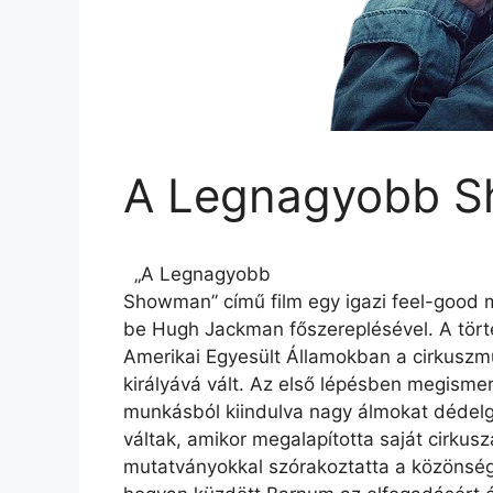
A Legnagyobb 
„A Legnagyobb
Showman” című film egy igazi feel-good 
be Hugh Jackman főszereplésével. A történ
Amerikai Egyesült Államokban a cirkuszm
királyává vált. Az első lépésben megismer
munkásból kiindulva nagy álmokat dédelg
váltak, amikor megalapította saját cirkusz
mutatványokkal szórakoztatta a közönség