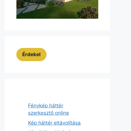
Érdekel
Fénykép háttér
szerkesztő online
Kép háttér eltávolítása