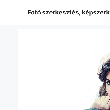
Kilépés
a
Fotó szerkesztés, képszer
tartalomba