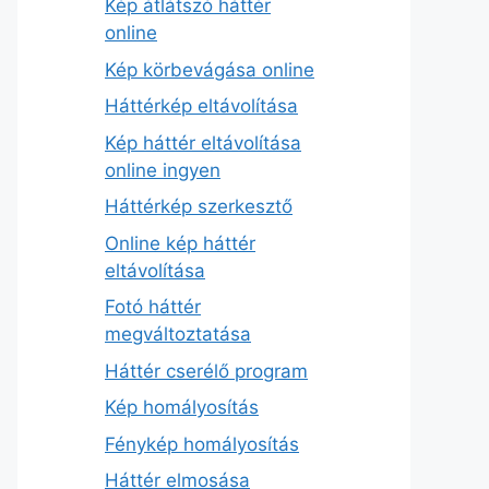
Kép átlátszó háttér
online
Kép körbevágása online
Háttérkép eltávolítása
Kép háttér eltávolítása
online ingyen
Háttérkép szerkesztő
Online kép háttér
eltávolítása
Fotó háttér
megváltoztatása
Háttér cserélő program
Kép homályosítás
Fénykép homályosítás
Háttér elmosása