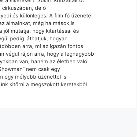
a sikerekért. Sokan kritizálták őt
 a cirkuszában, de ő
edi és különleges. A film fő üzenete
az álmainkat, még ha mások is
jól mutatja, hogy kitartással és
égül pedig láthatjuk, hogyan
rádöbben arra, mi az igazán fontos
n végül rájön arra, hogy a legnagyobb
nyokban van, hanem az életben való
 Showman” nem csak egy
m egy mélyebb üzenettel is
ünk kitörni a megszokott keretekből