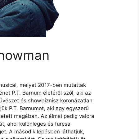
Showman
musical, melyet 2017-ben mutattak
et P.T. Barnum életéről szól, aki az
űvészet és showbiznisz koronázatlan
jük P.T. Barnumot, aki egy egyszerű
etett magában. Az álmai pedig valóra
át, ahol különleges és furcsa
et. A második lépésben láthatjuk,