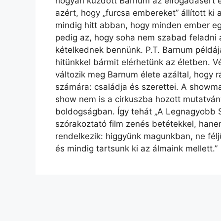
hogyan küzdött Barnum az elfogadásért és 
azért, hogy „furcsa embereket” állított ki
mindig hitt abban, hogy minden ember egy
pedig az, hogy soha nem szabad feladni 
kételkednek bennünk. P.T. Barnum példája 
hitünkkel bármit elérhetünk az életben. V
változik meg Barnum élete azáltal, hogy 
számára: családja és szerettei. A showma
show nem is a cirkuszba hozott mutatvá
boldogságban. Így tehát „A Legnagyobb
szórakoztató film zenés betétekkel, hane
rendelkezik: higgyünk magunkban, ne félj
és mindig tartsunk ki az álmaink mellett.”