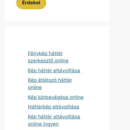
Érdekel
Fénykép háttér
szerkesztő online
Kép háttér eltávolítása
Kép átlátszó háttér
online
Kép körbevágása online
Háttérkép eltávolítása
Kép háttér eltávolítása
online ingyen