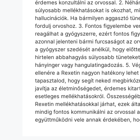
érdemes konzultálni az orvossal. 2. Néh
súlyosabb mellékhatásokat is okozhat, mi
hallucinációk. Ha bármilyen aggasztó tün
fordulj orvoshoz. 3. Fontos figyelembe 
reagálhat a gyógyszerre, ezért fontos figye
azonnal jelenteni bármi furcsaságot az or
a gyógyszer szedését anélkül, hogy előtte
hirtelen abbahagyás súlyosabb tüneteket 
hányinger vagy hangulatingadozás. 5. Vég
ellenére a Rexetin nagyon hatékony lehet
tapasztalod, hogy segít neked megbirkózn
javítja az életminőségedet, érdemes kita
esetleges mellékhatásokról. Összességébe
Rexetin mellékhatásokkal járhat, ezek á
mindig fontos kommunikálni az orvossal a 
együttműködni vele annak érdekében, hog