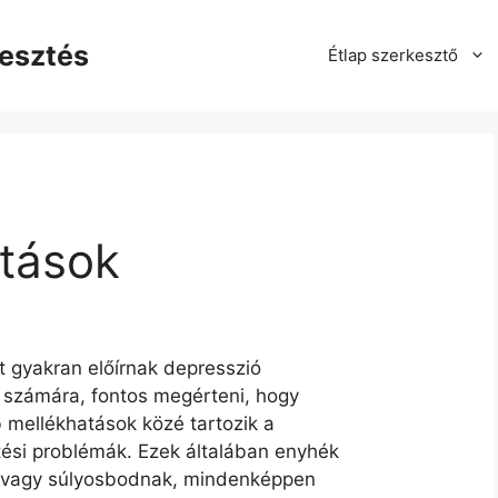
kesztés
Étlap szerkesztő
atások
 gyakran előírnak depresszió
k számára, fontos megérteni, hogy
b mellékhatások közé tartozik a
tési problémák. Ezek általában enyhék
k vagy súlyosbodnak, mindenképpen