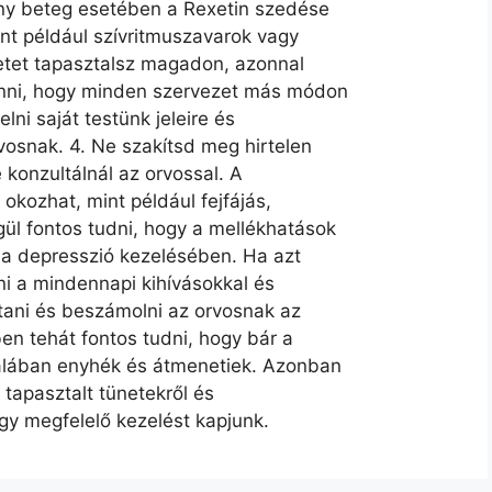
ány beteg esetében a Rexetin szedése
nt például szívritmuszavarok vagy
etet tapasztalsz magadon, azonnal
venni, hogy minden szervezet más módon
lni saját testünk jeleire és
vosnak. 4. Ne szakítsd meg hirtelen
 konzultálnál az orvossal. A
okozhat, mint például fejfájás,
ül fontos tudni, hogy a mellékhatások
 a depresszió kezelésében. Ha azt
i a mindennapi kihívásokkal és
rtani és beszámolni az orvosnak az
n tehát fontos tudni, hogy bár a
ltalában enyhék és átmenetiek. Azonban
tapasztalt tünetekről és
y megfelelő kezelést kapjunk.