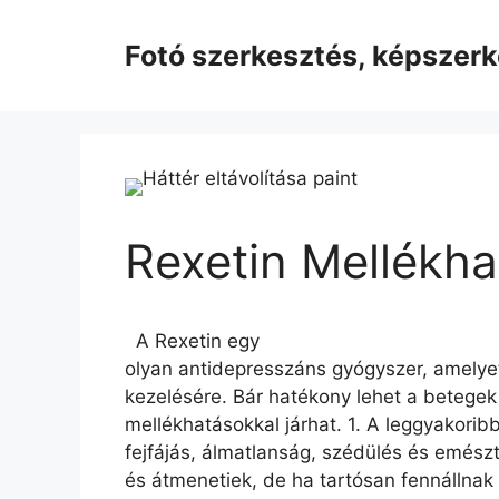
Kilépés
a
Fotó szerkesztés, képszer
tartalomba
Rexetin Mellékh
A Rexetin egy
olyan antidepresszáns gyógyszer, amelyet
kezelésére. Bár hatékony lehet a betege
mellékhatásokkal járhat. 1. A leggyakorib
fejfájás, álmatlanság, szédülés és emész
és átmenetiek, de ha tartósan fennállna