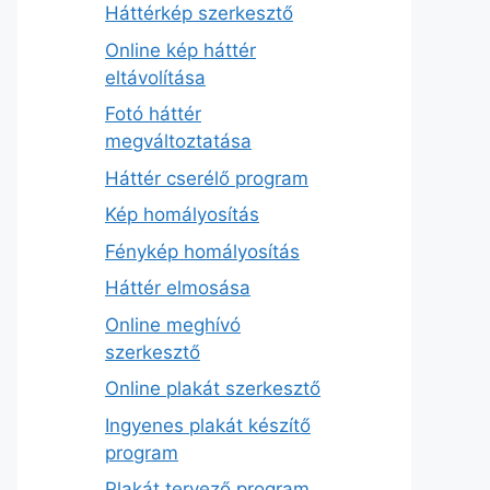
Háttérkép szerkesztő
Online kép háttér
eltávolítása
Fotó háttér
megváltoztatása
Háttér cserélő program
Kép homályosítás
Fénykép homályosítás
Háttér elmosása
Online meghívó
szerkesztő
Online plakát szerkesztő
Ingyenes plakát készítő
program
Plakát tervező program