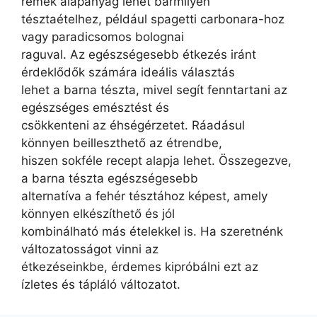
remek alapanyag lehet bármilyen
tésztaételhez, például spagetti carbonara-hoz
vagy paradicsomos bolognai
raguval. Az egészségesebb étkezés iránt
érdeklődők számára ideális választás
lehet a barna tészta, mivel segít fenntartani az
egészséges emésztést és
csökkenteni az éhségérzetet. Ráadásul
könnyen beilleszthető az étrendbe,
hiszen sokféle recept alapja lehet. Összegezve,
a barna tészta egészségesebb
alternatíva a fehér tésztához képest, amely
könnyen elkészíthető és jól
kombinálható más ételekkel is. Ha szeretnénk
változatosságot vinni az
étkezéseinkbe, érdemes kipróbálni ezt az
ízletes és tápláló változatot.