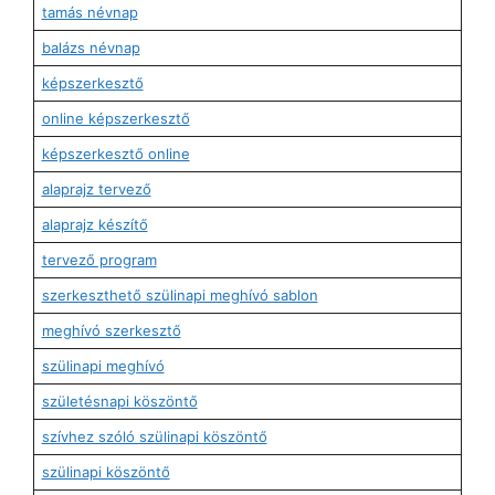
tamás névnap
balázs névnap
képszerkesztő
online képszerkesztő
képszerkesztő online
alaprajz tervező
alaprajz készítő
tervező program
szerkeszthető szülinapi meghívó sablon
meghívó szerkesztő
szülinapi meghívó
születésnapi köszöntő
szívhez szóló szülinapi köszöntő
szülinapi köszöntő