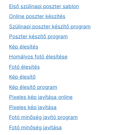
Első szülinapi poszter sablon
Online poszter készítés
Szülinapi poszter készítő program
Poszter készítő program
Kép élesítés
Homályos fotó élesítése
Fotó élesítés
Kép élesítő
Kép élesítő program
Pixeles kép javítása online
Pixeles kép javítása
Fotó minőség javító program
Fotó minőség javítása