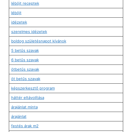
léböjt receptek
léböjt
idézetek
szerelmes idézetek
boldog születésnapot kívánok
5 betűs szavak
6 betűs szavak
ötbetűs szavak
öt betűs szavak
képszerkesztő program
háttér eltávolítása
árajánlat minta
árajánlat
festés árak m2