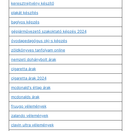
keresztrejtvény készítő
plakát készítés
baglyos képzés
gépjárművezető szakoktató képzés 2024
óvodapedagógus okj-s képzés
zöldkönyves tanfolyam online
nemzeti dohánybolt árak
cigaretta árak
cigaretta árak 2024
mcdonald's étlap árak
mcdonalds árak
fruugo vélemények
zalando vélemények
clavin ultra vélemények