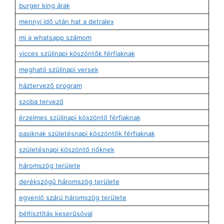
burger king árak
mennyi idő után hat a detralex
mi a whatsapp számom
vicces szülinapi köszöntők férfiaknak
megható szülinapi versek
háztervező program
szoba tervező
érzelmes szülinapi köszöntő férfiaknak
pasiknak születésnapi köszöntők férfiaknak
születésnapi köszöntő nőknek
háromszög területe
derékszögű háromszög területe
egyenlő szárú háromszög területe
béltisztítás keserűsóval