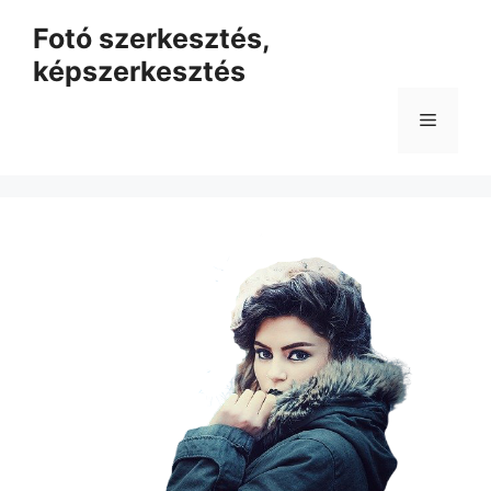
Kilépés
Fotó szerkesztés,
a
képszerkesztés
tartalomba
Menü