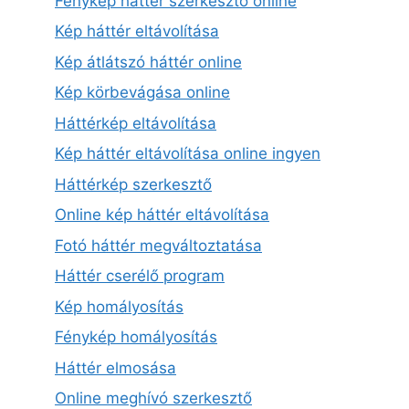
Fénykép háttér szerkesztő online
Kép háttér eltávolítása
Kép átlátszó háttér online
Kép körbevágása online
Háttérkép eltávolítása
Kép háttér eltávolítása online ingyen
Háttérkép szerkesztő
Online kép háttér eltávolítása
Fotó háttér megváltoztatása
Háttér cserélő program
Kép homályosítás
Fénykép homályosítás
Háttér elmosása
Online meghívó szerkesztő