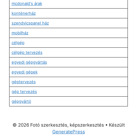
mcdonald's árak
konténerház
szendvicspanel ház
mobilház
célgép
célgép tervezés
egyedi gépgyártás
egyedi gépek
géptervezés
gép tervezés
gépgyártó
© 2026 Fotó szerkesztés, képszerkesztés
• Készült
GeneratePress