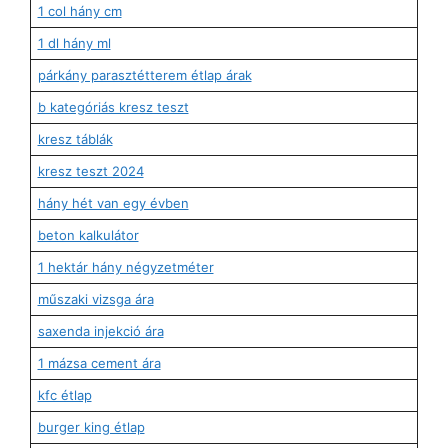
1 col hány cm
1 dl hány ml
párkány parasztétterem étlap árak
b kategóriás kresz teszt
kresz táblák
kresz teszt 2024
hány hét van egy évben
beton kalkulátor
1 hektár hány négyzetméter
műszaki vizsga ára
saxenda injekció ára
1 mázsa cement ára
kfc étlap
burger king étlap