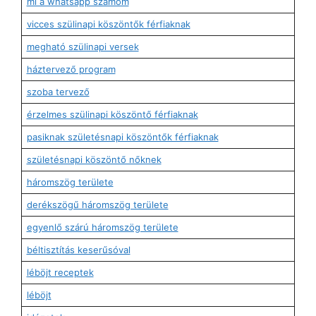
mi a whatsapp számom
vicces szülinapi köszöntők férfiaknak
megható szülinapi versek
háztervező program
szoba tervező
érzelmes szülinapi köszöntő férfiaknak
pasiknak születésnapi köszöntők férfiaknak
születésnapi köszöntő nőknek
háromszög területe
derékszögű háromszög területe
egyenlő szárú háromszög területe
béltisztítás keserűsóval
léböjt receptek
léböjt