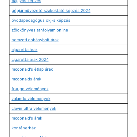
baglyos képzés
gépjárművezető szakoktató képzés 2024
óvodapedagógus okj-s képzés
zöldkönyves tanfolyam online
nemzeti dohánybolt árak
cigaretta árak
cigaretta árak 2024
mcdonald's étlap árak
mcdonalds árak
fruugo vélemények
zalando vélemények
clavin ultra vélemények
mcdonald's árak
konténerház