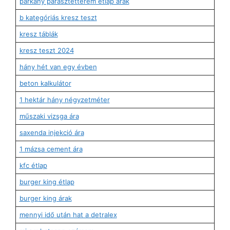
párkány parasztétterem étlap árak
b kategóriás kresz teszt
kresz táblák
kresz teszt 2024
hány hét van egy évben
beton kalkulátor
1 hektár hány négyzetméter
műszaki vizsga ára
saxenda injekció ára
1 mázsa cement ára
kfc étlap
burger king étlap
burger king árak
mennyi idő után hat a detralex