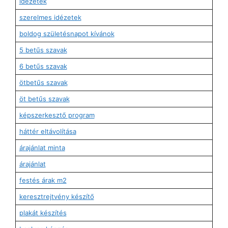
idézetek
szerelmes idézetek
boldog születésnapot kívánok
5 betűs szavak
6 betűs szavak
ötbetűs szavak
öt betűs szavak
képszerkesztő program
háttér eltávolítása
árajánlat minta
árajánlat
festés árak m2
keresztrejtvény készítő
plakát készítés