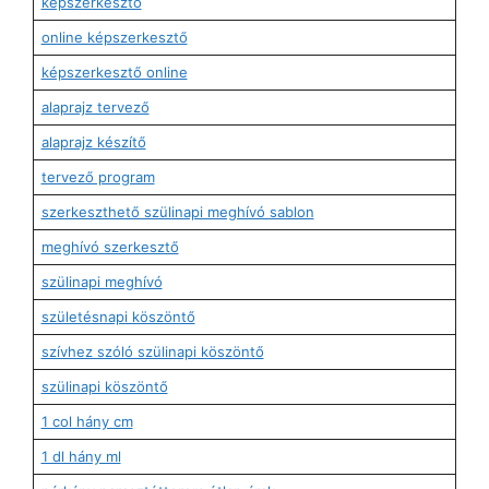
képszerkesztő
online képszerkesztő
képszerkesztő online
alaprajz tervező
alaprajz készítő
tervező program
szerkeszthető szülinapi meghívó sablon
meghívó szerkesztő
szülinapi meghívó
születésnapi köszöntő
szívhez szóló szülinapi köszöntő
szülinapi köszöntő
1 col hány cm
1 dl hány ml