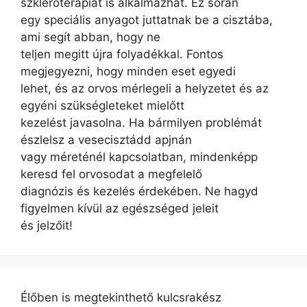
szkleroterápiát is alkalmazhat. Ez során
egy speciális anyagot juttatnak be a cisztába,
ami segít abban, hogy ne
teljen megitt újra folyadékkal. Fontos
megjegyezni, hogy minden eset egyedi
lehet, és az orvos mérlegeli a helyzetet és az
egyéni szükségleteket mielőtt
kezelést javasolna. Ha bármilyen problémát
észlelsz a vesecisztádd apjnán
vagy méreténél kapcsolatban, mindenképp
keresd fel orvosodat a megfelelő
diagnózis és kezelés érdekében. Ne hagyd
figyelmen kívül az egészséged jeleit
és jelzőit!
Élőben is megtekinthető kulcsrakész