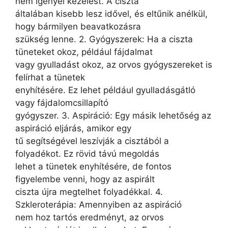
nem igényel kezelést. A ciszta
általában kisebb lesz idővel, és eltűnik anélkül,
hogy bármilyen beavatkozásra
szükség lenne. 2. Gyógyszerek: Ha a ciszta
tüneteket okoz, például fájdalmat
vagy gyulladást okoz, az orvos gyógyszereket is
felírhat a tünetek
enyhítésére. Ez lehet például gyulladásgátló
vagy fájdalomcsillapító
gyógyszer. 3. Aspiráció: Egy másik lehetőség az
aspiráció eljárás, amikor egy
tű segítségével leszívják a cisztából a
folyadékot. Ez rövid távú megoldás
lehet a tünetek enyhítésére, de fontos
figyelembe venni, hogy az aspirált
ciszta újra megtelhet folyadékkal. 4.
Szkleroterápia: Amennyiben az aspiráció
nem hoz tartós eredményt, az orvos