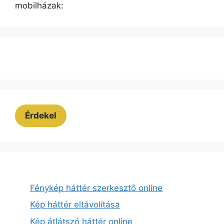
mobilházak:
Érdekel
Fénykép háttér szerkesztő online
Kép háttér eltávolítása
Kép átlátszó háttér online