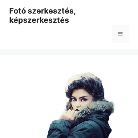
Kilépés
Fotó szerkesztés,
a
képszerkesztés
tartalomba
Menü