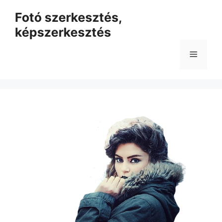
Kilépés
Fotó szerkesztés,
a
képszerkesztés
tartalomba
Menü