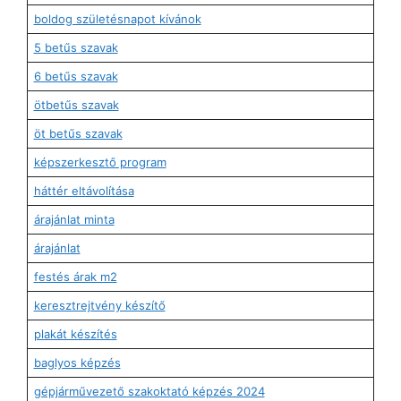
boldog születésnapot kívánok
5 betűs szavak
6 betűs szavak
ötbetűs szavak
öt betűs szavak
képszerkesztő program
háttér eltávolítása
árajánlat minta
árajánlat
festés árak m2
keresztrejtvény készítő
plakát készítés
baglyos képzés
gépjárművezető szakoktató képzés 2024