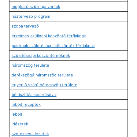
megható szülinapi versek
háztervező program
szoba tervező
érzelmes szülinapi köszöntő férfiaknak
pasiknak születésnapi köszöntők férfiaknak
születésnapi köszöntő nőknek
háromszög területe
derékszögű háromszög területe
egyenlő szárú háromszög területe
béltisztítás keserűsóval
léböjt receptek
léböjt
idézetek
szerelmes idézetek