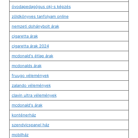
óvodapedagógus okj-s képzés
zöldkönyves tanfolyam online
nemzeti dohánybolt árak
cigaretta árak
cigaretta árak 2024
mcdonald's étlap árak
mcdonalds árak
fruugo vélemények
zalando vélemények
clavin ultra vélemények
mcdonald's árak
konténerház
szendvicspanel ház
mobilház