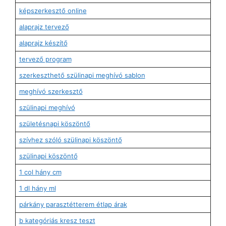
képszerkesztő online
alaprajz tervező
alaprajz készítő
tervező program
szerkeszthető szülinapi meghívó sablon
meghívó szerkesztő
szülinapi meghívó
születésnapi köszöntő
szívhez szóló szülinapi köszöntő
szülinapi köszöntő
1 col hány cm
1 dl hány ml
párkány parasztétterem étlap árak
b kategóriás kresz teszt