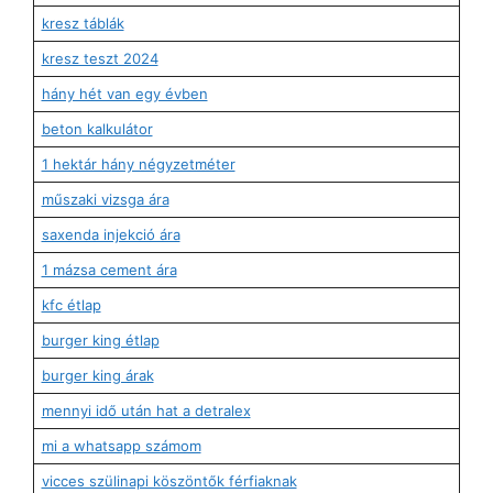
kresz táblák
kresz teszt 2024
hány hét van egy évben
beton kalkulátor
1 hektár hány négyzetméter
műszaki vizsga ára
saxenda injekció ára
1 mázsa cement ára
kfc étlap
burger king étlap
burger king árak
mennyi idő után hat a detralex
mi a whatsapp számom
vicces szülinapi köszöntők férfiaknak