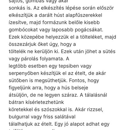
sajtos, gombás vagy akár
sonkás is. Az elkészítés lépése során először
elkészítjük a darált húst alapfűszerekkel
ízesítve, majd formázunk belőle kisebb
gombócokat vagy laposabb pogácsákat.
Ezek közepébe helyezzük el a tölteléket, majd
összezárjuk őket úgy, hogy a
töltelék ne kerüljön ki. Ezek után jöhet a sütés
vagy párolás folyamata. A
legtöbb esetben egy tepsiben vagy
serpenyőben készítjük el az ételt, de akár
sütőben is megsüthetjük. Fontos, hogy
figyeljünk arra, hogy a hús belseje
átsüljön, de ne legyen száraz. A tálalásnál
bátran kísérletezhetünk
köretekkel és szószokkal is. Akár rizzsel,
bulgurral vagy friss salátával
tálalhatjuk az ételt. Egy jó alapot adhat egy