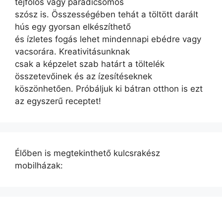
tejfölös vagy paradicsomos
szósz is. Összességében tehát a töltött darált
hús egy gyorsan elkészíthető
és ízletes fogás lehet mindennapi ebédre vagy
vacsorára. Kreativitásunknak
csak a képzelet szab határt a töltelék
összetevőinek és az ízesítéseknek
köszönhetően. Próbáljuk ki bátran otthon is ezt
az egyszerű receptet!
Élőben is megtekinthető kulcsrakész
mobilházak: