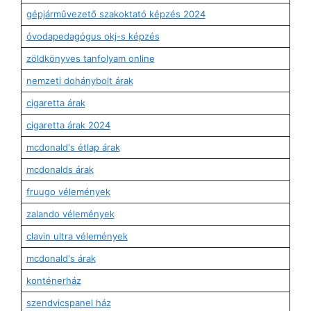
gépjárművezető szakoktató képzés 2024
óvodapedagógus okj-s képzés
zöldkönyves tanfolyam online
nemzeti dohánybolt árak
cigaretta árak
cigaretta árak 2024
mcdonald's étlap árak
mcdonalds árak
fruugo vélemények
zalando vélemények
clavin ultra vélemények
mcdonald's árak
konténerház
szendvicspanel ház