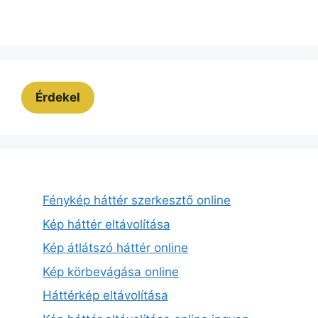
Érdekel
Fénykép háttér szerkesztő online
Kép háttér eltávolítása
Kép átlátszó háttér online
Kép körbevágása online
Háttérkép eltávolítása