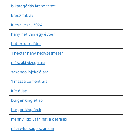
b kategóriás kresz teszt
kresz táblák
kresz teszt 2024
hány hét van egy évben
beton kalkulátor
1 hektár hány négyzetméter
műszaki vizsga ára
saxenda injekció ára
1 mázsa cement ára
kfc étlap
burger king étlap
burger king árak
mennyi idő után hat a detralex
mi a whatsapp számom