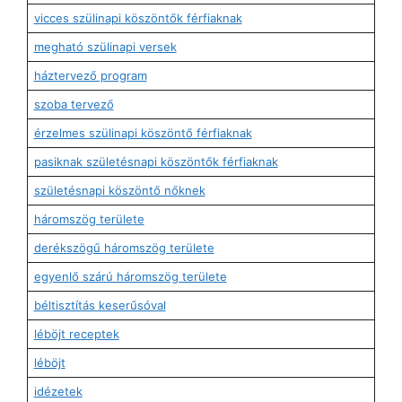
vicces szülinapi köszöntők férfiaknak
megható szülinapi versek
háztervező program
szoba tervező
érzelmes szülinapi köszöntő férfiaknak
pasiknak születésnapi köszöntők férfiaknak
születésnapi köszöntő nőknek
háromszög területe
derékszögű háromszög területe
egyenlő szárú háromszög területe
béltisztítás keserűsóval
léböjt receptek
léböjt
idézetek