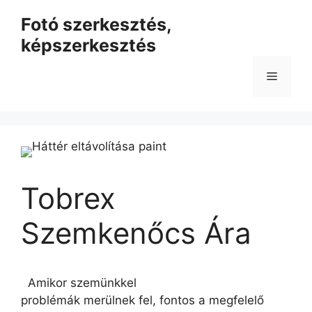
Kilépés
Fotó szerkesztés,
a
képszerkesztés
tartalomba
Menü
Tobrex
Szemkenőcs Ára
Amikor szemünkkel
problémák merülnek fel, fontos a megfelelő