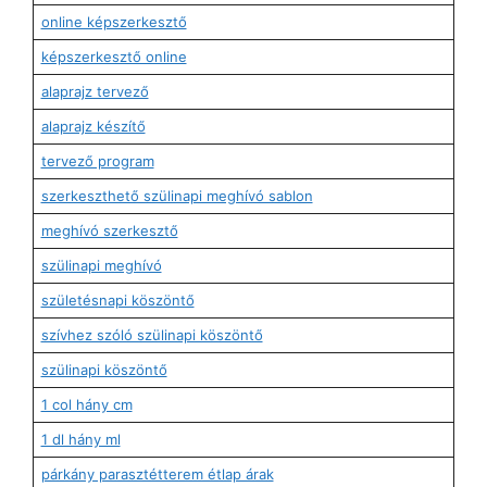
online képszerkesztő
képszerkesztő online
alaprajz tervező
alaprajz készítő
tervező program
szerkeszthető szülinapi meghívó sablon
meghívó szerkesztő
szülinapi meghívó
születésnapi köszöntő
szívhez szóló szülinapi köszöntő
szülinapi köszöntő
1 col hány cm
1 dl hány ml
párkány parasztétterem étlap árak