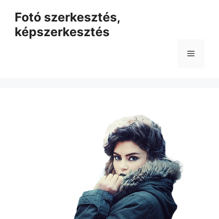
Kilépés
Fotó szerkesztés,
a
képszerkesztés
tartalomba
Menü