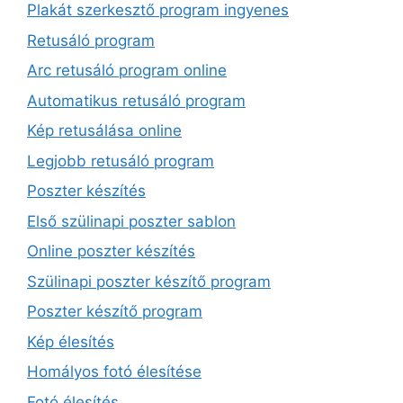
Plakát szerkesztő program ingyenes
Retusáló program
Arc retusáló program online
Automatikus retusáló program
Kép retusálása online
Legjobb retusáló program
Poszter készítés
Első szülinapi poszter sablon
Online poszter készítés
Szülinapi poszter készítő program
Poszter készítő program
Kép élesítés
Homályos fotó élesítése
Fotó élesítés