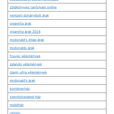
zöldkönyves tanfolyam online
nemzeti dohánybolt árak
cigaretta árak
cigaretta árak 2024
mcdonald's étlap árak
mcdonalds árak
fruugo vélemények
zalando vélemények
clavin ultra vélemények
mcdonald's árak
konténerház
szendvicspanel ház
mobilház
célgép