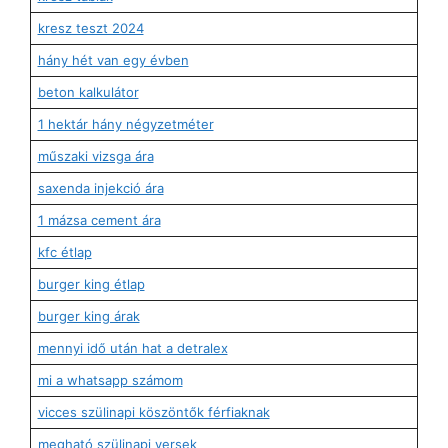
kresz teszt 2024
hány hét van egy évben
beton kalkulátor
1 hektár hány négyzetméter
műszaki vizsga ára
saxenda injekció ára
1 mázsa cement ára
kfc étlap
burger king étlap
burger king árak
mennyi idő után hat a detralex
mi a whatsapp számom
vicces szülinapi köszöntők férfiaknak
megható szülinapi versek