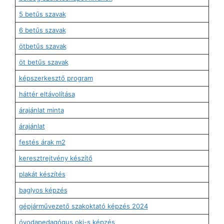
5 betűs szavak
6 betűs szavak
ötbetűs szavak
öt betűs szavak
képszerkesztő program
háttér eltávolítása
árajánlat minta
árajánlat
festés árak m2
keresztrejtvény készítő
plakát készítés
baglyos képzés
gépjárművezető szakoktató képzés 2024
óvodapedagógus okj-s képzés