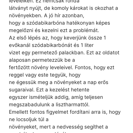
leveleiken. Ez nemcsak ronda
látványt nyújt, de komoly károkat is okozhat a
növényekben. A jó hír azonban,
hogy a szódabikarbóna hatékonyan képes
megelőzni és kezelni ezt a problémát.
Az első lépés az, hogy keverjünk össze 1
evőkanál szódabikarbónát és 1 liter
vizet egy permetező palackban. Ezt az oldatot
alaposan permetezzük be a
fertőzött növény leveleivel. Fontos, hogy ezt
reggel vagy este tegyük, hogy
ne égessük meg a növényeket a nap erős
sugaraival. Ezt a kezelést hetente
egyszer ismételjük addig, amíg teljesen
megszabadulunk a lisztharmattól.
Emellett fontos figyelmet fordítani arra is, hogy
ne locsoljuk túl a
növényeket, mert a nedvesség segíthet a