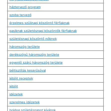
háztervező program
szoba tervező
érzelmes szülinapi köszöntő férfiaknak
pasiknak születésnapi köszöntők férfiaknak
születésnapi köszöntő nőknek
háromszög területe
derékszögű háromszög területe
egyenlő szárú háromszög területe
béltisztítás keserűsóval
léböjt receptek
léböjt
idézetek
szerelmes idézetek
boldog születésnapot kívánok