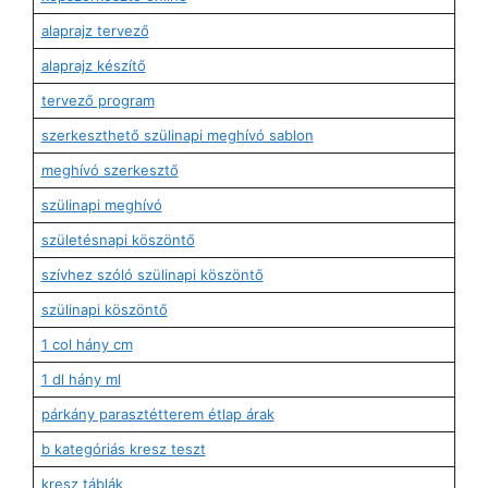
alaprajz tervező
alaprajz készítő
tervező program
szerkeszthető szülinapi meghívó sablon
meghívó szerkesztő
szülinapi meghívó
születésnapi köszöntő
szívhez szóló szülinapi köszöntő
szülinapi köszöntő
1 col hány cm
1 dl hány ml
párkány parasztétterem étlap árak
b kategóriás kresz teszt
kresz táblák