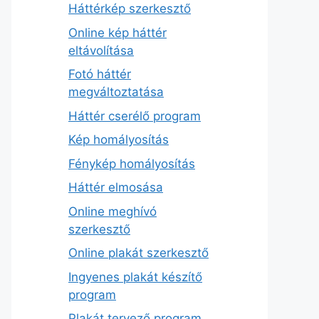
Háttérkép szerkesztő
Online kép háttér
eltávolítása
Fotó háttér
megváltoztatása
Háttér cserélő program
Kép homályosítás
Fénykép homályosítás
Háttér elmosása
Online meghívó
szerkesztő
Online plakát szerkesztő
Ingyenes plakát készítő
program
Plakát tervező program