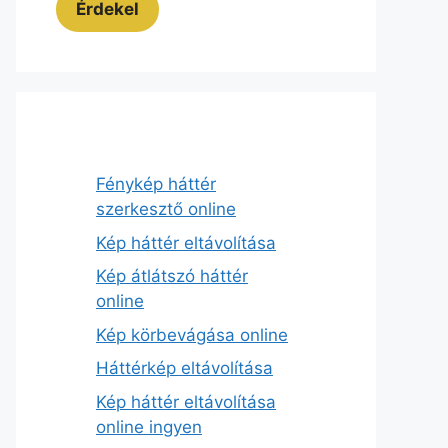
Érdekel
Fénykép háttér
szerkesztő online
Kép háttér eltávolítása
Kép átlátszó háttér
online
Kép körbevágása online
Háttérkép eltávolítása
Kép háttér eltávolítása
online ingyen