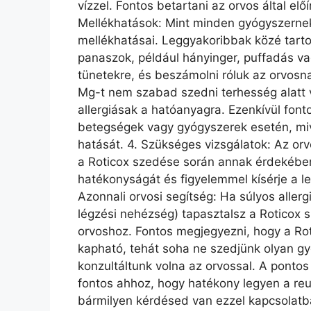
vízzel. Fontos betartani az orvos által elő
Mellékhatások: Mint minden gyógyszernek
mellékhatásai. Leggyakoribbak közé tarto
panaszok, például hányinger, puffadás va
tünetekre, és beszámolni róluk az orvosnak
Mg-t nem szabad szedni terhesség alatt 
allergiásak a hatóanyagra. Ezenkívül font
betegségek vagy gyógyszerek esetén, miv
hatását. 4. Szükséges vizsgálatok: Az or
a Roticox szedése során annak érdekébe
hatékonyságát és figyelemmel kísérje a l
Azonnali orvosi segítség: Ha súlyos allergi
légzési nehézség) tapasztalsz a Roticox s
orvoshoz. Fontos megjegyezni, hogy a Ro
kapható, tehát soha ne szedjünk olyan gy
konzultáltunk volna az orvossal. A pontos
fontos ahhoz, hogy hatékony legyen a reu
bármilyen kérdésed van ezzel kapcsolatb