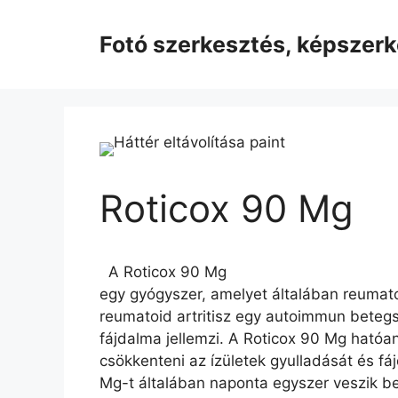
Kilépés
a
Fotó szerkesztés, képszer
tartalomba
Roticox 90 Mg
A Roticox 90 Mg
egy gyógyszer, amelyet általában reumato
reumatoid artritisz egy autoimmun betegs
fájdalma jellemzi. A Roticox 90 Mg hatóa
csökkenteni az ízületek gyulladását és fá
Mg-t általában naponta egyszer veszik b