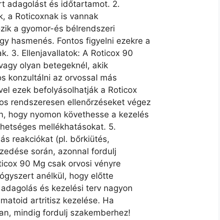
írt adagolást és időtartamot. 2.
, a Roticoxnak is vannak
zik a gyomor-és bélrendszeri
gy hasmenés. Fontos figyelni ezekre a
. 3. Ellenjavallatok: A Roticox 90
vagy olyan betegeknél, akik
os konzultálni az orvossal más
el ezek befolyásolhatják a Roticox
vos rendszeresen ellenőrzéseket végez
n, hogy nyomon követhesse a kezelés
ehetséges mellékhatásokat. 5.
ás reakciókat (pl. bőrkiütés,
zedése során, azonnal fordulj
ticox 90 Mg csak orvosi vényre
ógyszert anélkül, hogy előtte
 adagolás és kezelési terv nagyon
matoid artritisz kezelése. Ha
an, mindig fordulj szakemberhez!