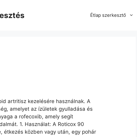
kesztés
Étlap szerkesztő
id artritisz kezelésére használnak. A
ég, amelyet az ízületek gyulladása és
nyaga a rofecoxib, amely segít
jdalmát. 1. Használat: A Roticox 90
e, étkezés közben vagy után, egy pohár