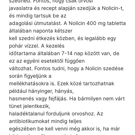
szedned. Fontos, hogy csak orvosi
javaslatra és recept alapján szedjük a Nolicin-t,
és mindig tartsuk be az
adagolási útmutatást. A Nolicin 400 mg tabletta
általában naponta kétszer
kell szedni étkezés közben, és legalább egy
pohár vízzel. A kezelés
időtartama általában 7-14 nap között van, de
ez az egyéni esetektől függően
változhat. Fontos tudni, hogy a Nolicin szedése
során figyeljünk a
mellékhatásokra is. Ezek közé tartozhatnak
például hányinger, hányás,
hasmenés vagy fejfájás. Ha bármilyen nem várt
tünet jelentkezik,
haladéktalanul forduljunk orvoshoz. Az
antibiotikumokat mindig teljes
egészében be kell venni még akkor is, ha már