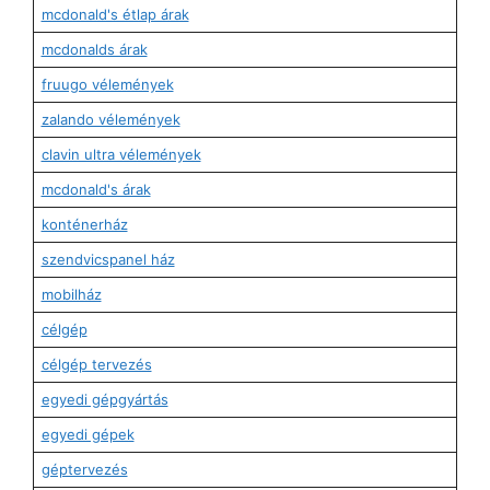
mcdonald's étlap árak
mcdonalds árak
fruugo vélemények
zalando vélemények
clavin ultra vélemények
mcdonald's árak
konténerház
szendvicspanel ház
mobilház
célgép
célgép tervezés
egyedi gépgyártás
egyedi gépek
géptervezés