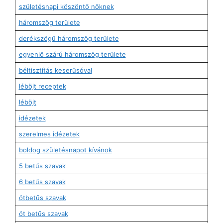
születésnapi köszöntő nőknek
háromszög területe
derékszögű háromszög területe
egyenlő szárú háromszög területe
béltisztítás keserűsóval
léböjt receptek
léböjt
idézetek
szerelmes idézetek
boldog születésnapot kívánok
5 betűs szavak
6 betűs szavak
ötbetűs szavak
öt betűs szavak