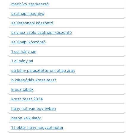
meghívó szerkesztő
szülinapi meghívó
születésnapi köszöntő
szívhez szóló szülinapi köszöntő
szülinapi köszöntő
1 col hány cm
1 dl hány ml
párkány parasztétterem étlap árak
b kategóriás kresz teszt
kresz táblák
kresz teszt 2024
hány hét van egy évben
beton kalkulátor
1 hektár hány négyzetméter