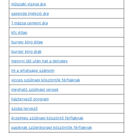
műszaki vizsga ára
saxenda injekció ára
1 mázsa cement ára
kfc étlap
burger king étlap
burger king árak
mennyi idő után hat a detralex
mi a whatsapp számom
vicces szülinapi köszöntők férfiaknak
megható szülinapi versek
háztervező program
szoba tervező
érzelmes szülinapi köszöntő férfiaknak
pasiknak születésnapi köszöntők férfiaknak