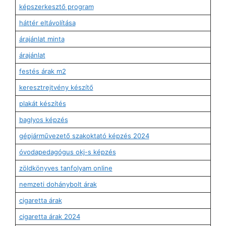
képszerkesztő program
háttér eltávolítása
árajánlat minta
árajánlat
festés árak m2
keresztrejtvény készítő
plakát készítés
baglyos képzés
gépjárművezető szakoktató képzés 2024
óvodapedagógus okj-s képzés
zöldkönyves tanfolyam online
nemzeti dohánybolt árak
cigaretta árak
cigaretta árak 2024