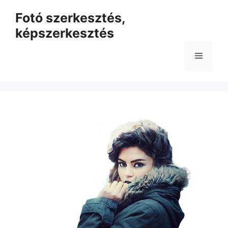
Kilépés
Fotó szerkesztés,
a
képszerkesztés
tartalomba
Menü