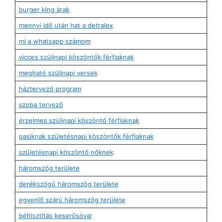
burger king árak
mennyi idő után hat a detralex
mi a whatsapp számom
vicces szülinapi köszöntők férfiaknak
megható szülinapi versek
háztervező program
szoba tervező
érzelmes szülinapi köszöntő férfiaknak
pasiknak születésnapi köszöntők férfiaknak
születésnapi köszöntő nőknek
háromszög területe
derékszögű háromszög területe
egyenlő szárú háromszög területe
béltisztítás keserűsóval