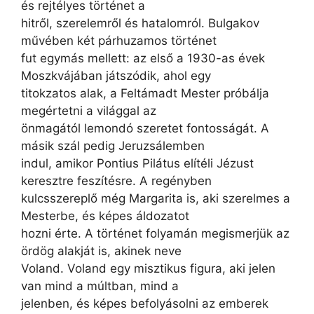
és rejtélyes történet a
hitről, szerelemről és hatalomról. Bulgakov
művében két párhuzamos történet
fut egymás mellett: az első a 1930-as évek
Moszkvájában játszódik, ahol egy
titokzatos alak, a Feltámadt Mester próbálja
megértetni a világgal az
önmagától lemondó szeretet fontosságát. A
másik szál pedig Jeruzsálemben
indul, amikor Pontius Pilátus elítéli Jézust
keresztre feszítésre. A regényben
kulcsszereplő még Margarita is, aki szerelmes a
Mesterbe, és képes áldozatot
hozni érte. A történet folyamán megismerjük az
ördög alakját is, akinek neve
Voland. Voland egy misztikus figura, aki jelen
van mind a múltban, mind a
jelenben, és képes befolyásolni az emberek