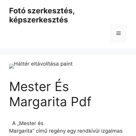
Kilépés
Fotó szerkesztés,
a
képszerkesztés
tartalomba
Menü
Mester És
Margarita Pdf
A „Mester és
Margarita” című regény egy rendkívül izgalmas