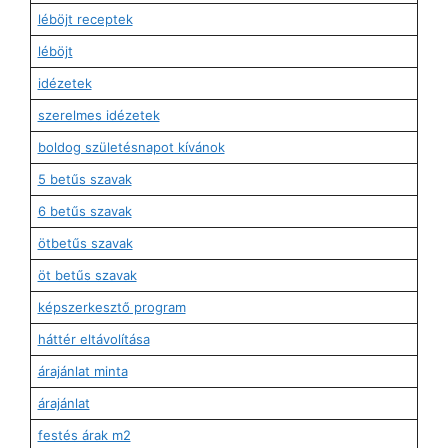
léböjt receptek
léböjt
idézetek
szerelmes idézetek
boldog születésnapot kívánok
5 betűs szavak
6 betűs szavak
ötbetűs szavak
öt betűs szavak
képszerkesztő program
háttér eltávolítása
árajánlat minta
árajánlat
festés árak m2