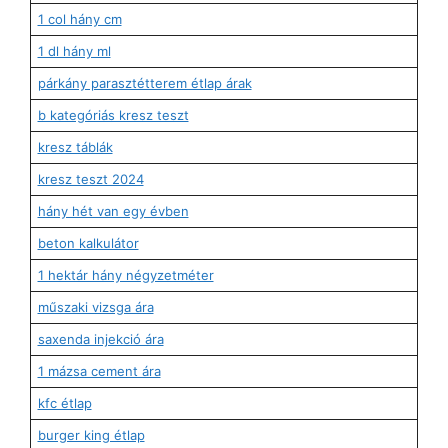
1 col hány cm
1 dl hány ml
párkány parasztétterem étlap árak
b kategóriás kresz teszt
kresz táblák
kresz teszt 2024
hány hét van egy évben
beton kalkulátor
1 hektár hány négyzetméter
műszaki vizsga ára
saxenda injekció ára
1 mázsa cement ára
kfc étlap
burger king étlap