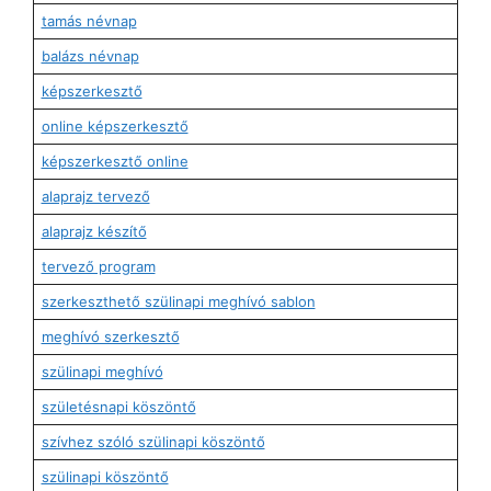
tamás névnap
balázs névnap
képszerkesztő
online képszerkesztő
képszerkesztő online
alaprajz tervező
alaprajz készítő
tervező program
szerkeszthető szülinapi meghívó sablon
meghívó szerkesztő
szülinapi meghívó
születésnapi köszöntő
szívhez szóló szülinapi köszöntő
szülinapi köszöntő