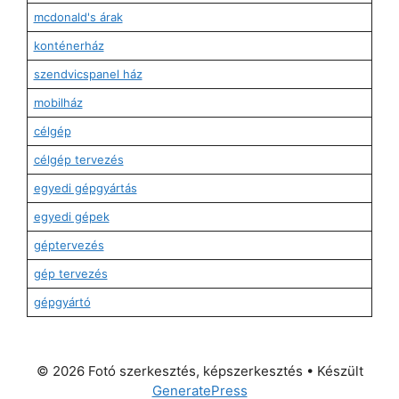
mcdonald's árak
konténerház
szendvicspanel ház
mobilház
célgép
célgép tervezés
egyedi gépgyártás
egyedi gépek
géptervezés
gép tervezés
gépgyártó
© 2026 Fotó szerkesztés, képszerkesztés
• Készült
GeneratePress