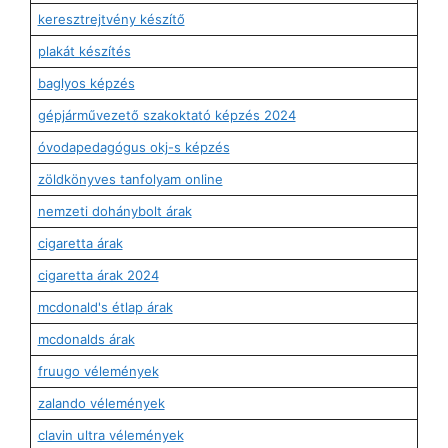
keresztrejtvény készítő
plakát készítés
baglyos képzés
gépjárművezető szakoktató képzés 2024
óvodapedagógus okj-s képzés
zöldkönyves tanfolyam online
nemzeti dohánybolt árak
cigaretta árak
cigaretta árak 2024
mcdonald's étlap árak
mcdonalds árak
fruugo vélemények
zalando vélemények
clavin ultra vélemények