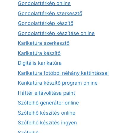
Gondolattérkép online
Gondolattérkép szerkesztő
Gondolattérkép készítő
Gondolattérkép készítése online
Karikatúra szerkesztő
Karikatúra készítő
Digitális karikatúra
Karikatúra fotóból néhány kattintással
Karikatúra készítő program online
Háttér eltávolítása paint
Szófelhő generátor online
Szófelhő készítés online
Szófelhő készítés ingyen
Szófelhő