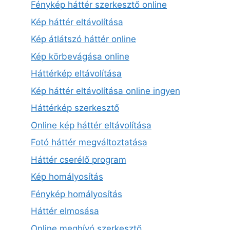
Fénykép háttér szerkesztő online
Kép háttér eltávolítása
Kép átlátszó háttér online
Kép körbevágása online
Háttérkép eltávolítása
Kép háttér eltávolítása online ingyen
Háttérkép szerkesztő
Online kép háttér eltávolítása
Fotó háttér megváltoztatása
Háttér cserélő program
Kép homályosítás
Fénykép homályosítás
Háttér elmosása
Online meghívó szerkesztő