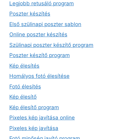
Legjobb retusáló program
Poszter készítés
Első szülinapi poszter sablon
Online poszter készítés
Szülinapi poszter készítő program
Poszter készítő program
Kép élesítés
Homályos fotó élesítése
Fotó élesítés
Kép élesítő
Kép élesítő program
Pixeles kép javítása online
Pixeles kép javítása
Fotó minőség javító program