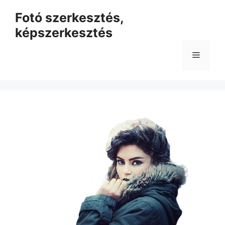
Kilépés
Fotó szerkesztés,
a
képszerkesztés
tartalomba
Menü