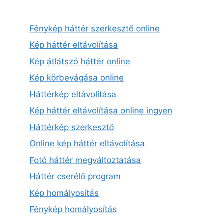
Fénykép háttér szerkesztő online
Kép háttér eltávolítása
Kép átlátszó háttér online
Kép körbevágása online
Háttérkép eltávolítása
Kép háttér eltávolítása online ingyen
Háttérkép szerkesztő
Online kép háttér eltávolítása
Fotó háttér megváltoztatása
Háttér cserélő program
Kép homályosítás
Fénykép homályosítás