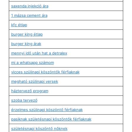
saxenda injekció ára
1 mázsa cement ára
kfc étlap
burger king étlap
burger king árak
mennyi idő után hat a detralex
mi a whatsapp számom
vicces szülinapi köszöntők férfiaknak
megható szülinapi versek
háztervező program
szoba tervező
érzelmes szülinapi köszöntő férfiaknak
pasiknak születésnapi köszöntők férfiaknak
születésnapi köszöntő nőknek