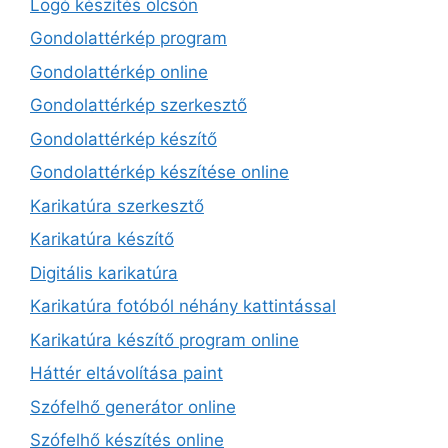
Logó készítés olcsón
Gondolattérkép program
Gondolattérkép online
Gondolattérkép szerkesztő
Gondolattérkép készítő
Gondolattérkép készítése online
Karikatúra szerkesztő
Karikatúra készítő
Digitális karikatúra
Karikatúra fotóból néhány kattintással
Karikatúra készítő program online
Háttér eltávolítása paint
Szófelhő generátor online
Szófelhő készítés online