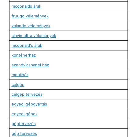
mcdonalds árak
fruugo vélemények
zalando vélemények
clavin ultra vélemények
mcdonald's árak
konténerház
szendvicspanel ház
mobilház
célgép
célgép tervezés
egyedi gépgyártás
egyedi gépek
géptervezés
gép tervezés