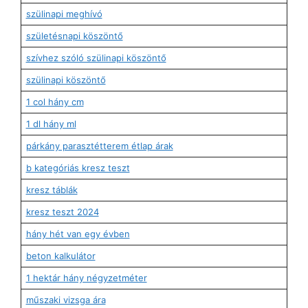
szülinapi meghívó
születésnapi köszöntő
szívhez szóló szülinapi köszöntő
szülinapi köszöntő
1 col hány cm
1 dl hány ml
párkány parasztétterem étlap árak
b kategóriás kresz teszt
kresz táblák
kresz teszt 2024
hány hét van egy évben
beton kalkulátor
1 hektár hány négyzetméter
műszaki vizsga ára