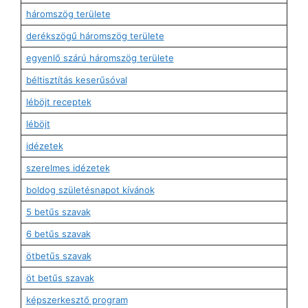
háromszög területe
derékszögű háromszög területe
egyenlő szárú háromszög területe
béltisztítás keserűsóval
léböjt receptek
léböjt
idézetek
szerelmes idézetek
boldog születésnapot kívánok
5 betűs szavak
6 betűs szavak
ötbetűs szavak
öt betűs szavak
képszerkesztő program