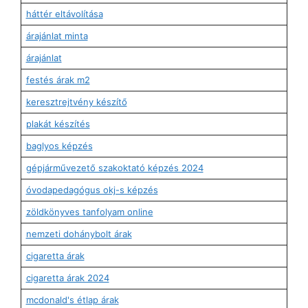
háttér eltávolítása
árajánlat minta
árajánlat
festés árak m2
keresztrejtvény készítő
plakát készítés
baglyos képzés
gépjárművezető szakoktató képzés 2024
óvodapedagógus okj-s képzés
zöldkönyves tanfolyam online
nemzeti dohánybolt árak
cigaretta árak
cigaretta árak 2024
mcdonald's étlap árak