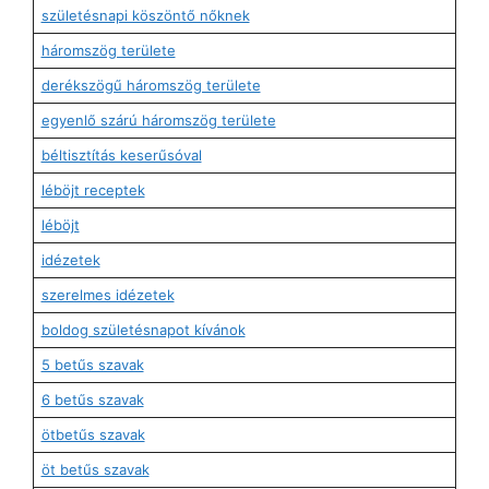
születésnapi köszöntő nőknek
háromszög területe
derékszögű háromszög területe
egyenlő szárú háromszög területe
béltisztítás keserűsóval
léböjt receptek
léböjt
idézetek
szerelmes idézetek
boldog születésnapot kívánok
5 betűs szavak
6 betűs szavak
ötbetűs szavak
öt betűs szavak