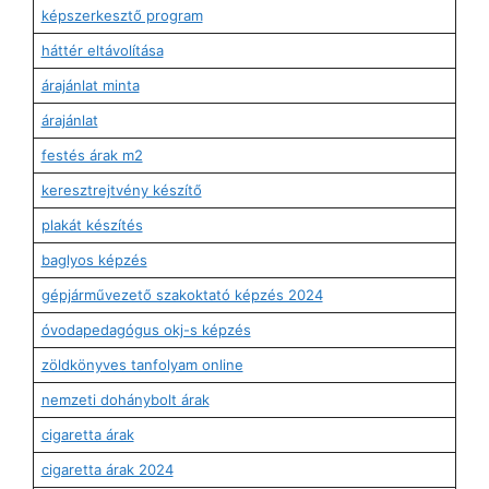
képszerkesztő program
háttér eltávolítása
árajánlat minta
árajánlat
festés árak m2
keresztrejtvény készítő
plakát készítés
baglyos képzés
gépjárművezető szakoktató képzés 2024
óvodapedagógus okj-s képzés
zöldkönyves tanfolyam online
nemzeti dohánybolt árak
cigaretta árak
cigaretta árak 2024