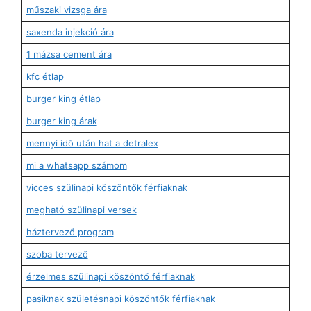
műszaki vizsga ára
saxenda injekció ára
1 mázsa cement ára
kfc étlap
burger king étlap
burger king árak
mennyi idő után hat a detralex
mi a whatsapp számom
vicces szülinapi köszöntők férfiaknak
megható szülinapi versek
háztervező program
szoba tervező
érzelmes szülinapi köszöntő férfiaknak
pasiknak születésnapi köszöntők férfiaknak