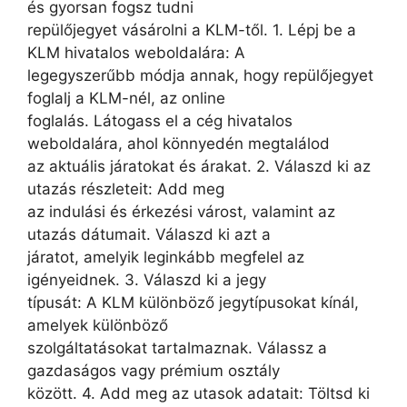
és gyorsan fogsz tudni
repülőjegyet vásárolni a KLM-től. 1. Lépj be a
KLM hivatalos weboldalára: A
legegyszerűbb módja annak, hogy repülőjegyet
foglalj a KLM-nél, az online
foglalás. Látogass el a cég hivatalos
weboldalára, ahol könnyedén megtalálod
az aktuális járatokat és árakat. 2. Válaszd ki az
utazás részleteit: Add meg
az indulási és érkezési várost, valamint az
utazás dátumait. Válaszd ki azt a
járatot, amelyik leginkább megfelel az
igényeidnek. 3. Válaszd ki a jegy
típusát: A KLM különböző jegytípusokat kínál,
amelyek különböző
szolgáltatásokat tartalmaznak. Válassz a
gazdaságos vagy prémium osztály
között. 4. Add meg az utasok adatait: Töltsd ki