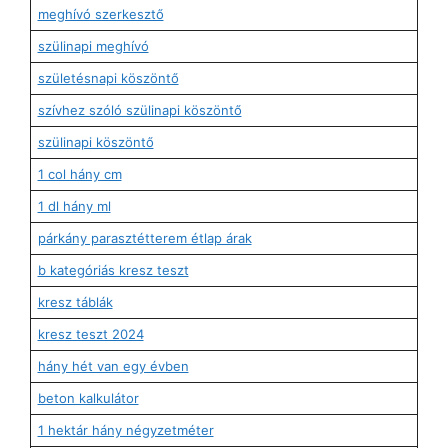
meghívó szerkesztő
szülinapi meghívó
születésnapi köszöntő
szívhez szóló szülinapi köszöntő
szülinapi köszöntő
1 col hány cm
1 dl hány ml
párkány parasztétterem étlap árak
b kategóriás kresz teszt
kresz táblák
kresz teszt 2024
hány hét van egy évben
beton kalkulátor
1 hektár hány négyzetméter