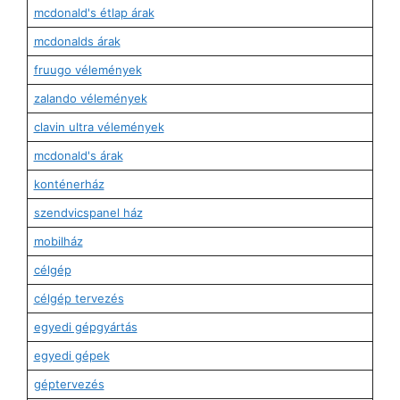
mcdonald's étlap árak
mcdonalds árak
fruugo vélemények
zalando vélemények
clavin ultra vélemények
mcdonald's árak
konténerház
szendvicspanel ház
mobilház
célgép
célgép tervezés
egyedi gépgyártás
egyedi gépek
géptervezés