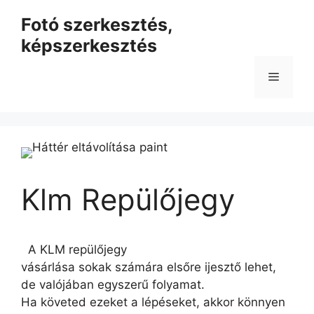
Kilépés
Fotó szerkesztés,
a
képszerkesztés
tartalomba
Menü
Klm Repülőjegy
A KLM repülőjegy
vásárlása sokak számára elsőre ijesztő lehet,
de valójában egyszerű folyamat.
Ha követed ezeket a lépéseket, akkor könnyen