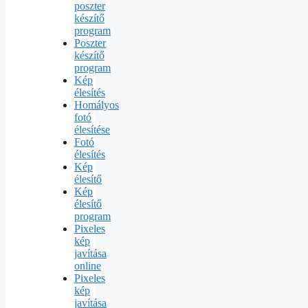
poszter
készítő
program
Poszter
készítő
program
Kép
élesítés
Homályos
fotó
élesítése
Fotó
élesítés
Kép
élesítő
Kép
élesítő
program
Pixeles
kép
javítása
online
Pixeles
kép
javítása