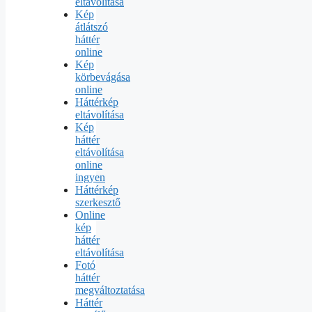
eltávolítása
Kép
átlátszó
háttér
online
Kép
körbevágása
online
Háttérkép
eltávolítása
Kép
háttér
eltávolítása
online
ingyen
Háttérkép
szerkesztő
Online
kép
háttér
eltávolítása
Fotó
háttér
megváltoztatása
Háttér