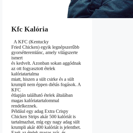
Kfc Kalória
A KFC (Kentucky
Fried Chicken) egyik legnépszerűbb
gyorsétteremlánc, amely világszerte
ismert
és kedvelt. Azonban sokan aggódnak
az ott fogyasztott ételek
kalóriatartalma
miatt, hiszen a sült csirke és a sült
krumpli nem éppen diétás fogások. A
KFC
étlapján található ételek általában
magas kalóriatartalommal
rendelkeznek.
Például egy adag Extra Crispy
Chicken Strips akár 500 kalóriát is
tartalmazhat, míg egy nagy adag sült
krumpli akár 400 kalóriát is jelenthet.
Ezek az ételek magas zsír- és