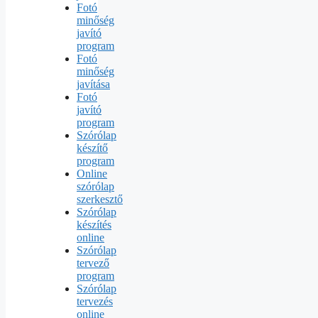
Fotó
minőség
javító
program
Fotó
minőség
javítása
Fotó
javító
program
Szórólap
készítő
program
Online
szórólap
szerkesztő
Szórólap
készítés
online
Szórólap
tervező
program
Szórólap
tervezés
online