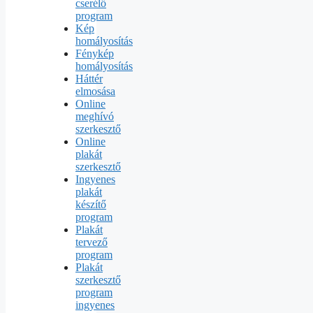
cserélő
program
Kép
homályosítás
Fénykép
homályosítás
Háttér
elmosása
Online
meghívó
szerkesztő
Online
plakát
szerkesztő
Ingyenes
plakát
készítő
program
Plakát
tervező
program
Plakát
szerkesztő
program
ingyenes