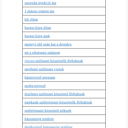
saxenda injekció ára
1 mázsa cement ára
kfc étlap
burger king étlap
burger king árak
mennyi idő után hat a detralex
mi a whatsapp számom
vicces szülinapi köszöntők férfiaknak
megható szülinapi versek
háztervező program
szoba tervező
érzelmes szülinapi köszöntő férfiaknak
pasiknak születésnapi köszöntők férfiaknak
születésnapi köszöntő nőknek
háromszög területe
derékszögű háromszög területe