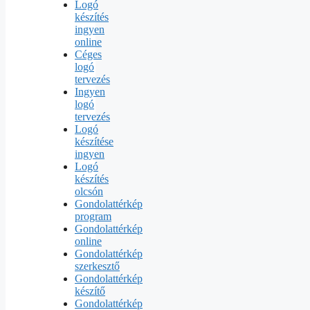
Logó
készítés
ingyen
online
Céges
logó
tervezés
Ingyen
logó
tervezés
Logó
készítése
ingyen
Logó
készítés
olcsón
Gondolattérkép
program
Gondolattérkép
online
Gondolattérkép
szerkesztő
Gondolattérkép
készítő
Gondolattérkép