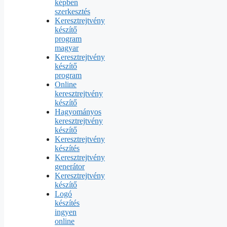
képben
szerkesztés
Keresztrejtvény
készítő
program
magyar
Keresztrejtvény
készítő
program
Online
keresztrejtvény
készítő
Hagyományos
keresztrejtvény
készítő
Keresztrejtvény
készítés
Keresztrejtvény
generátor
Keresztrejtvény
készítő
Logó
készítés
ingyen
online