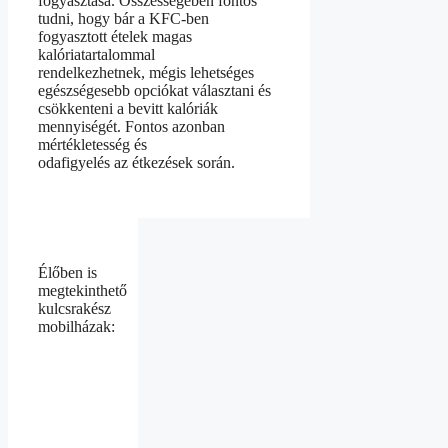
fogyasztása. Összességében fontos
tudni, hogy bár a KFC-ben
fogyasztott ételek magas
kalóriatartalommal
rendelkezhetnek, mégis lehetséges
egészségesebb opciókat választani és
csökkenteni a bevitt kalóriák
mennyiségét. Fontos azonban
mértékletesség és
odafigyelés az étkezések során.
Élőben is
megtekinthető
kulcsrakész
mobilházak: