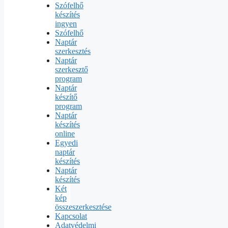
Szófelhő
készítés
ingyen
Szófelhő
Naptár
szerkesztés
Naptár
szerkesztő
program
Naptár
készítő
program
Naptár
készítés
online
Egyedi
naptár
készítés
Naptár
készítés
Két
kép
összeszerkesztése
Kapcsolat
Adatvédelmi