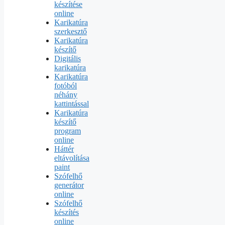
készítése
online
Karikatúra
szerkesztő
Karikatúra
készítő
Digitális
karikatúra
Karikatúra
fotóból
néhány
kattintással
Karikatúra
készítő
program
online
Háttér
eltávolítása
paint
Szófelhő
generátor
online
Szófelhő
készítés
online