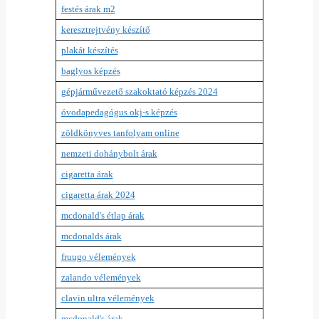
festés árak m2
keresztrejtvény készítő
plakát készítés
baglyos képzés
gépjárművezető szakoktató képzés 2024
óvodapedagógus okj-s képzés
zöldkönyves tanfolyam online
nemzeti dohánybolt árak
cigaretta árak
cigaretta árak 2024
mcdonald's étlap árak
mcdonalds árak
fruugo vélemények
zalando vélemények
clavin ultra vélemények
mcdonald's árak