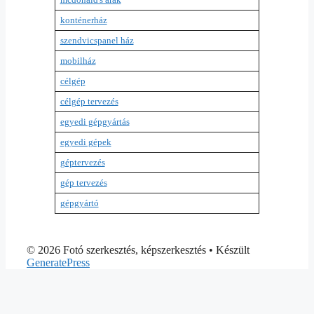
konténerház
szendvicspanel ház
mobilház
célgép
célgép tervezés
egyedi gépgyártás
egyedi gépek
géptervezés
gép tervezés
gépgyártó
© 2026 Fotó szerkesztés, képszerkesztés
• Készült
GeneratePress