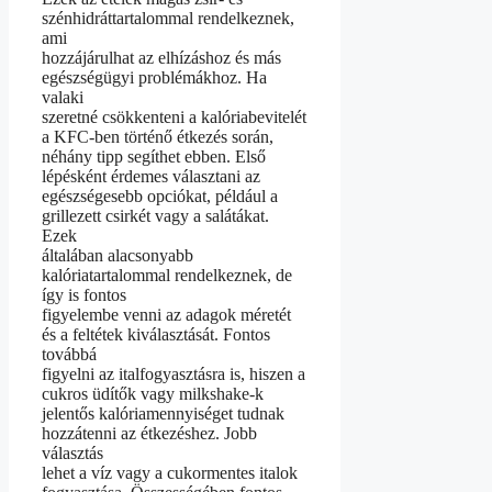
szénhidráttartalommal rendelkeznek,
ami
hozzájárulhat az elhízáshoz és más
egészségügyi problémákhoz. Ha
valaki
szeretné csökkenteni a kalóriabevitelét
a KFC-ben történő étkezés során,
néhány tipp segíthet ebben. Első
lépésként érdemes választani az
egészségesebb opciókat, például a
grillezett csirkét vagy a salátákat.
Ezek
általában alacsonyabb
kalóriatartalommal rendelkeznek, de
így is fontos
figyelembe venni az adagok méretét
és a feltétek kiválasztását. Fontos
továbbá
figyelni az italfogyasztásra is, hiszen a
cukros üdítők vagy milkshake-k
jelentős kalóriamennyiséget tudnak
hozzátenni az étkezéshez. Jobb
választás
lehet a víz vagy a cukormentes italok