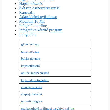
Naptár készítés
Két kép összeszerkesztése
Kapcsolat
Adatvédelmi nyilatkozat
Motilium 10 Mg
Infografika online
Infografika készítő program
Infografika
gábor névnap
tamás névnap
balázs névnap
képszerkesztő
online képszerkesztő
képszerkesztő online
alaprajz tervező
alaprajz készítő
tervező program
szerkeszthető szülinapi meghívó sablon