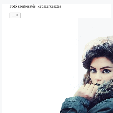
Kilépés
Fotó szerkesztés, képszerkesztés
a
tartalomba
Menü