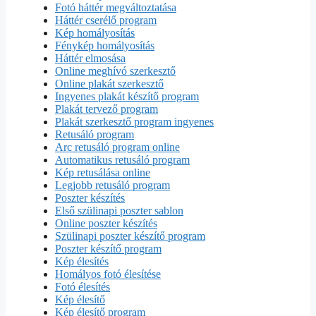
Fotó háttér megváltoztatása
Háttér cserélő program
Kép homályosítás
Fénykép homályosítás
Háttér elmosása
Online meghívó szerkesztő
Online plakát szerkesztő
Ingyenes plakát készítő program
Plakát tervező program
Plakát szerkesztő program ingyenes
Retusáló program
Arc retusáló program online
Automatikus retusáló program
Kép retusálása online
Legjobb retusáló program
Poszter készítés
Első szülinapi poszter sablon
Online poszter készítés
Szülinapi poszter készítő program
Poszter készítő program
Kép élesítés
Homályos fotó élesítése
Fotó élesítés
Kép élesítő
Kép élesítő program