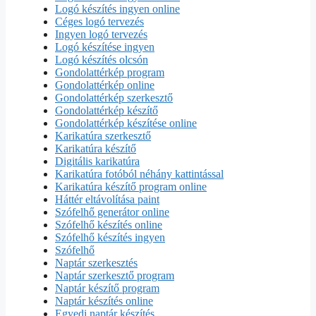
Logó készítés ingyen online
Céges logó tervezés
Ingyen logó tervezés
Logó készítése ingyen
Logó készítés olcsón
Gondolattérkép program
Gondolattérkép online
Gondolattérkép szerkesztő
Gondolattérkép készítő
Gondolattérkép készítése online
Karikatúra szerkesztő
Karikatúra készítő
Digitális karikatúra
Karikatúra fotóból néhány kattintással
Karikatúra készítő program online
Háttér eltávolítása paint
Szófelhő generátor online
Szófelhő készítés online
Szófelhő készítés ingyen
Szófelhő
Naptár szerkesztés
Naptár szerkesztő program
Naptár készítő program
Naptár készítés online
Egyedi naptár készítés