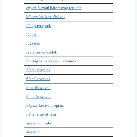
egyenlő szárú háromszög területe
béltisztítás keserűsóval
léböjt receptek
léböjt
idézetek
szerelmes idézetek
boldog születésnapot kívánok
5 betűs szavak
6 betűs szavak
ötbetűs szavak
öt betűs szavak
képszerkesztő program
háttér eltávolítása
árajánlat minta
árajánlat