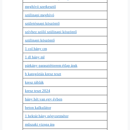
meghívó szerkesztő
szülinapi meghívó
születésnapi köszöntő
szívhez szóló szülinapi köszöntő
szülinapi köszöntő
1 col hány cm
1 dl hány ml
párkány parasztétterem étlap árak
b kategóriás kresz teszt
kresz táblák
kresz teszt 2024
hány hét van egy évben
beton kalkulátor
1 hektár hány négyzetméter
műszaki vizsga ára