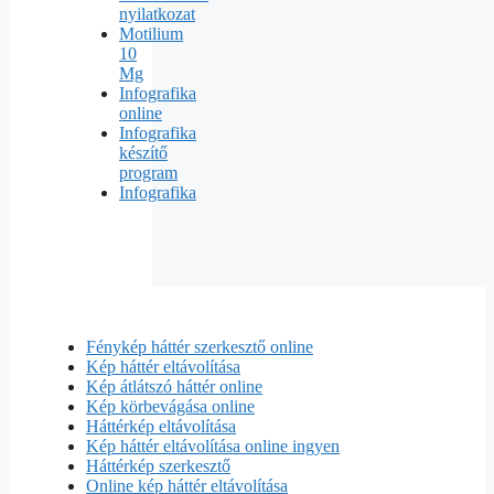
nyilatkozat
Motilium
10
Mg
Infografika
online
Infografika
készítő
program
Infografika
Fénykép háttér szerkesztő online
Kép háttér eltávolítása
Kép átlátszó háttér online
Kép körbevágása online
Háttérkép eltávolítása
Kép háttér eltávolítása online ingyen
Háttérkép szerkesztő
Online kép háttér eltávolítása