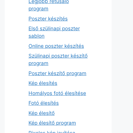
Legjobb retusáló
program
Poszter készítés
Első szülinapi poszter
sablon
Online poszter készítés
Szülinapi poszter készítő
program
Poszter készítő program
Kép élesítés
Homályos fotó élesítése
Fotó élesítés
Kép élesítő
Kép élesítő program
Pixeles kép javítása