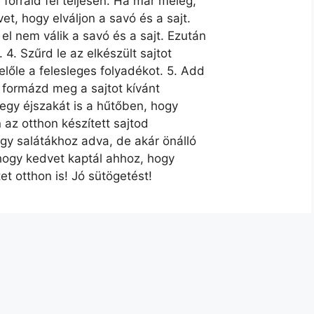
forrald fel teljesen. Ha már meleg,
t, hogy elváljon a savó és a sajt.
l nem válik a savó és a sajt. Ezután
. 4. Szűrd le az elkészült sajtot
lőle a felesleges folyadékot. 5. Add
 formázd meg a sajtot kívánt
 egy éjszakát is a hűtőben, hogy
n az otthon készített sajtod
gy salátákhoz adva, de akár önálló
hogy kedvet kaptál ahhoz, hogy
et otthon is! Jó sütögetést!