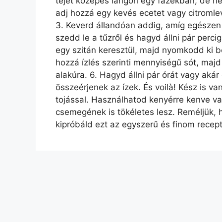
tejet közepes lángon egy fazékban, de ne 
adj hozzá egy kevés ecetet vagy citromleve
3. Keverd állandóan addig, amíg egészen e
szedd le a tűzről és hagyd állni pár percig
egy szitán keresztül, majd nyomkodd ki be
hozzá ízlés szerinti mennyiségű sót, majd
alakúra. 6. Hagyd állni pár órát vagy akár
összeérjenek az ízek. És voilà! Kész is va
tojással. Használhatod kenyérre kenve va
csemegének is tökéletes lesz. Reméljük, 
kipróbáld ezt az egyszerű és finom recept