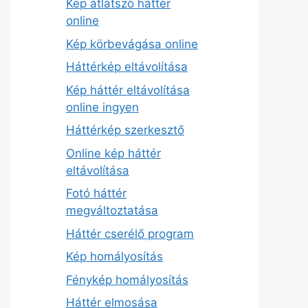
Kép átlátszó háttér
online
Kép körbevágása online
Háttérkép eltávolítása
Kép háttér eltávolítása
online ingyen
Háttérkép szerkesztő
Online kép háttér
eltávolítása
Fotó háttér
megváltoztatása
Háttér cserélő program
Kép homályosítás
Fénykép homályosítás
Háttér elmosása