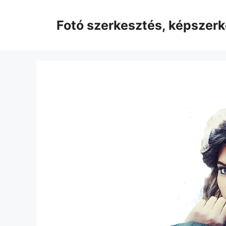
Kilépés
a
Fotó szerkesztés, képszer
tartalomba