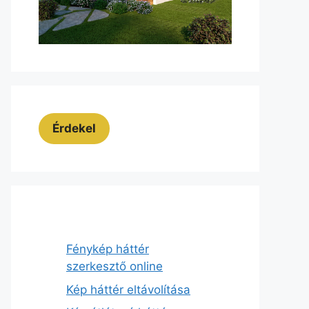
Érdekel
Fénykép háttér
szerkesztő online
Kép háttér eltávolítása