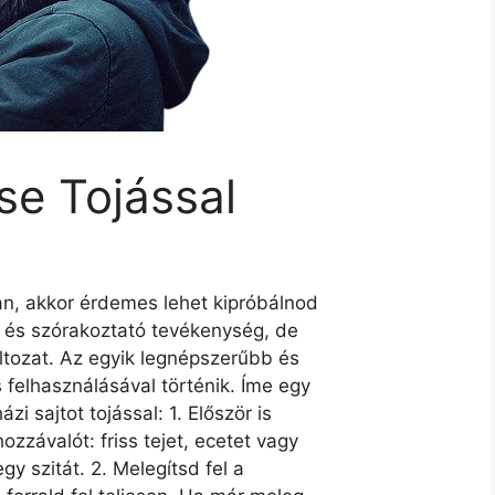
se Tojással
ban, akkor érdemes lehet kipróbálnod
s és szórakoztató tevékenység, de
áltozat. Az egyik legnépszerűbb és
 felhasználásával történik. Íme egy
zi sajtot tojással: 1. Először is
závalót: friss tejet, ecetet vagy
gy szitát. 2. Melegítsd fel a