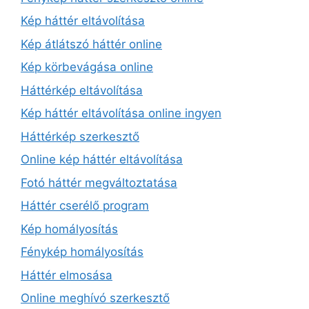
Kép háttér eltávolítása
Kép átlátszó háttér online
Kép körbevágása online
Háttérkép eltávolítása
Kép háttér eltávolítása online ingyen
Háttérkép szerkesztő
Online kép háttér eltávolítása
Fotó háttér megváltoztatása
Háttér cserélő program
Kép homályosítás
Fénykép homályosítás
Háttér elmosása
Online meghívó szerkesztő