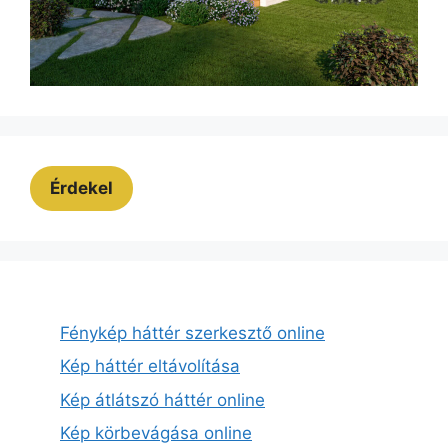
Érdekel
Fénykép háttér szerkesztő online
Kép háttér eltávolítása
Kép átlátszó háttér online
Kép körbevágása online