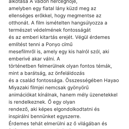
alkotása A vadon hercegnője,
amelyben egy fiatal lány küzd meg az
ellenséges erőkkel, hogy megmentse az
otthonát. A film ismételten hangsúlyozza a
természet védelmének fontosságát
és az emberi kitartás erejét. Végül érdemes
említést tenni a Ponyo című
mesefilmről is, amely egy kis halról szól, aki
emberivé akar válni. A
történetben felmerülnek olyan fontos témák,
mint a barátság, az önfeláldozás
és a család fontossága. Összességében Hayao
Miyazaki filmjei nemcsak gyönyörű
animációkat kínálnak, hanem mély üzenetekkel
is rendelkeznek. Ő egy olyan
rendező, aki képes elgondolkodtatni és
inspirálni bennünket egyszerre.
Érdemes tehát elmerülni az ő világában és