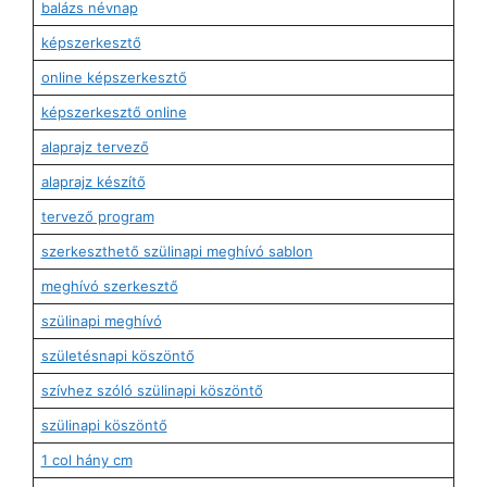
balázs névnap
képszerkesztő
online képszerkesztő
képszerkesztő online
alaprajz tervező
alaprajz készítő
tervező program
szerkeszthető szülinapi meghívó sablon
meghívó szerkesztő
szülinapi meghívó
születésnapi köszöntő
szívhez szóló szülinapi köszöntő
szülinapi köszöntő
1 col hány cm