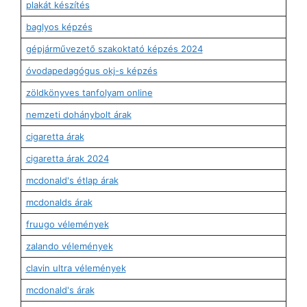
plakát készítés
baglyos képzés
gépjárművezető szakoktató képzés 2024
óvodapedagógus okj-s képzés
zöldkönyves tanfolyam online
nemzeti dohánybolt árak
cigaretta árak
cigaretta árak 2024
mcdonald's étlap árak
mcdonalds árak
fruugo vélemények
zalando vélemények
clavin ultra vélemények
mcdonald's árak