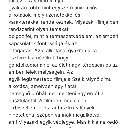
tartozik. A stúdió filmjei
gyakran több mint egyszerű animációs
alkotások, mély üzenetekkel és
karakterekkel rendelkeznek. Miyazaki filmjeiben
rendszerint olyan témákat
dolgoz fel, mint a természetvédelem, az emberi
kapcsolatok fontossága és az
elfogadás. Az ő alkotásai gyakran arra
ösztönzik a nézőket, hogy
gondolkodjanak el az élet nagy kérdésein és az
emberi lélek mélységein. Az
egyik legismertebb filmje a Szélkirálynő című
alkotása, amelyben egy fiatal
hercegnő próbál megmenteni egy erdőt a
pusztulástól. A filmben megjelenő
erdőszellemek és fantasztikus lények
hihetetlenül szépen vannak megalkotva,
ami Miyazaki egyik védjegye. Másik kiemelkedő