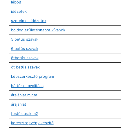
léböjt
idézetek
szerelmes idézetek
boldog születésnapot kívánok
5 betűs szavak
6 betűs szavak
ötbetűs szavak
öt betűs szavak
képszerkesztő program
háttér eltávolítása
árajánlat minta
árajánlat
festés árak m2
keresztrejtvény készítő