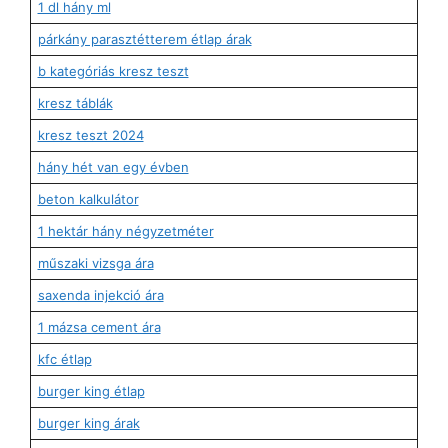
1 dl hány ml
párkány parasztétterem étlap árak
b kategóriás kresz teszt
kresz táblák
kresz teszt 2024
hány hét van egy évben
beton kalkulátor
1 hektár hány négyzetméter
műszaki vizsga ára
saxenda injekció ára
1 mázsa cement ára
kfc étlap
burger king étlap
burger king árak