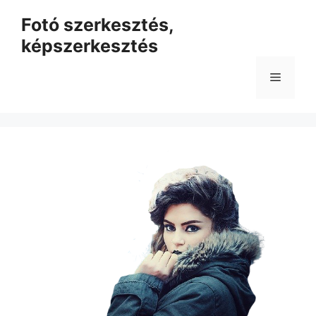
Kilépés
Fotó szerkesztés,
a
képszerkesztés
tartalomba
Menü