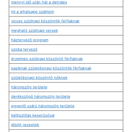
mennyi idő után hat a detralex
mi a whatsapp számom
vicces szülinapi köszöntők férfiaknak
megható szülinapi versek
háztervező program
szoba tervező
érzelmes szülinapi köszöntő férfiaknak
pasiknak születésnapi köszöntők férfiaknak
születésnapi köszöntő nőknek
háromszög területe
derékszögű háromszög területe
egyenlő szárú háromszög területe
béltisztítás keserűsóval
léböjt receptek