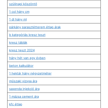
szülinapi köszöntő
1 col hány cm
1 dl hány ml
párkány parasztétterem étlap árak
b kategóriás kresz teszt
kresz táblák
kresz teszt 2024
hány hét van egy évben
beton kalkulátor
1 hektár hány négyzetméter
műszaki vizsga ára
saxenda injekció ára
1 mázsa cement ára
kfc étlap