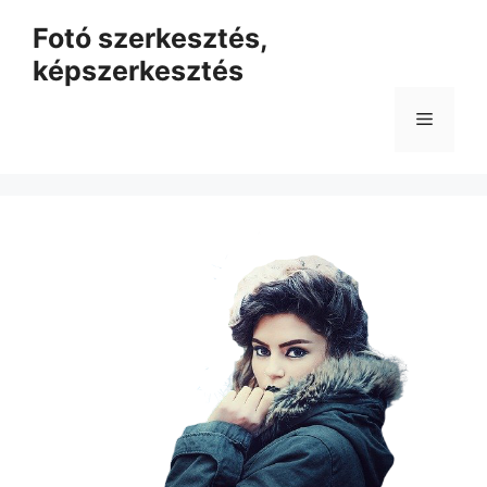
Kilépés
Fotó szerkesztés,
a
képszerkesztés
tartalomba
Menü