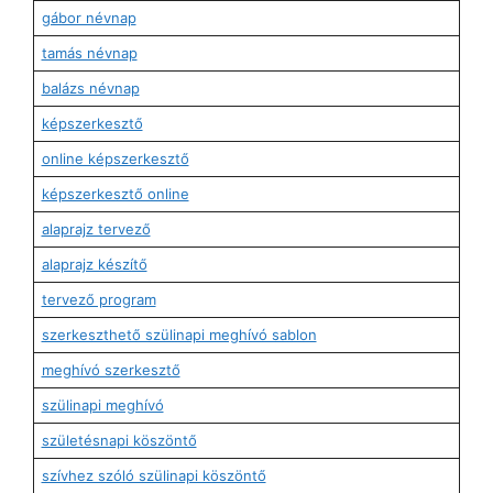
gábor névnap
tamás névnap
balázs névnap
képszerkesztő
online képszerkesztő
képszerkesztő online
alaprajz tervező
alaprajz készítő
tervező program
szerkeszthető szülinapi meghívó sablon
meghívó szerkesztő
szülinapi meghívó
születésnapi köszöntő
szívhez szóló szülinapi köszöntő