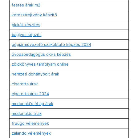
festés árak m2
keresztrejtvény készítő
plakát készítés
baglyos képzés
gépjárművezető szakoktató képzés 2024
óvodapedagógus okj-s képzés
zöldkönyves tanfolyam online
nemzeti dohánybolt árak
cigaretta árak
cigaretta árak 2024
mcdonald's étlap árak
mcdonalds árak
fruugo vélemények
zalando vélemények