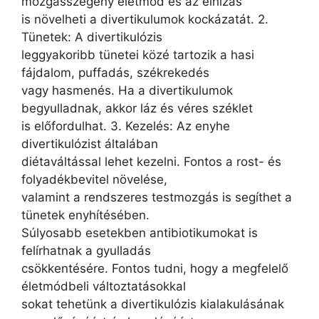
mozgásszegény életmód és az elhízás
is növelheti a divertikulumok kockázatát. 2.
Tünetek: A divertikulózis
leggyakoribb tünetei közé tartozik a hasi
fájdalom, puffadás, székrekedés
vagy hasmenés. Ha a divertikulumok
begyulladnak, akkor láz és véres széklet
is előfordulhat. 3. Kezelés: Az enyhe
divertikulózist általában
diétaváltással lehet kezelni. Fontos a rost- és
folyadékbevitel növelése,
valamint a rendszeres testmozgás is segíthet a
tünetek enyhítésében.
Súlyosabb esetekben antibiotikumokat is
felírhatnak a gyulladás
csökkentésére. Fontos tudni, hogy a megfelelő
életmódbeli változtatásokkal
sokat tehetünk a divertikulózis kialakulásának