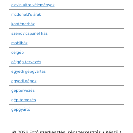
clavin ultra vélemények
mcdonald's árak
konténerház
szendvicspanel ház
mobilház
célgép
célgép tervezés
egyedi gépgyártás
egyedi gépek
géptervezés
gép tervezés
gépgyártó
© 2026 Fotó szerkesztés, képszerkesztés
• Készült