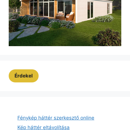
Érdekel
Fénykép háttér szerkesztő online
Kép háttér eltávolítása