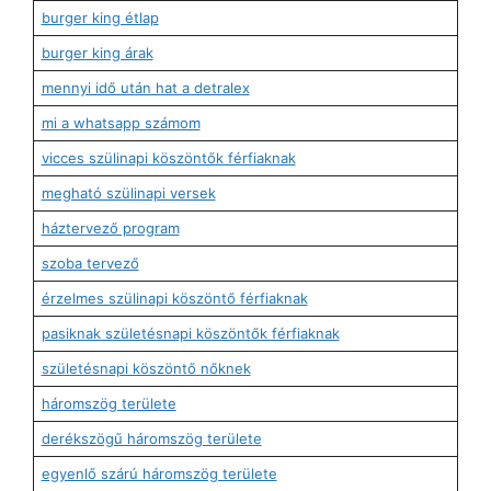
burger king étlap
burger king árak
mennyi idő után hat a detralex
mi a whatsapp számom
vicces szülinapi köszöntők férfiaknak
megható szülinapi versek
háztervező program
szoba tervező
érzelmes szülinapi köszöntő férfiaknak
pasiknak születésnapi köszöntők férfiaknak
születésnapi köszöntő nőknek
háromszög területe
derékszögű háromszög területe
egyenlő szárú háromszög területe