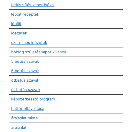
béltisztítás keserűsóval
léböjt receptek
léböjt
idézetek
szerelmes idézetek
boldog születésnapot kívánok
5 betűs szavak
6 betűs szavak
ötbetűs szavak
öt betűs szavak
képszerkesztő program
háttér eltávolítása
árajánlat minta
árajánlat