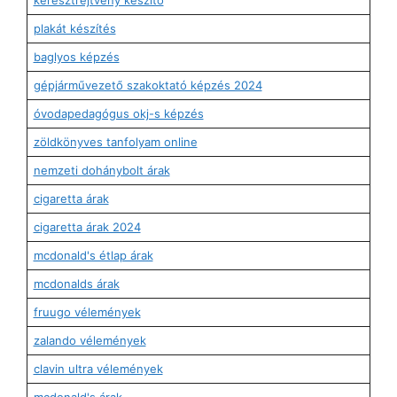
plakát készítés
baglyos képzés
gépjárművezető szakoktató képzés 2024
óvodapedagógus okj-s képzés
zöldkönyves tanfolyam online
nemzeti dohánybolt árak
cigaretta árak
cigaretta árak 2024
mcdonald's étlap árak
mcdonalds árak
fruugo vélemények
zalando vélemények
clavin ultra vélemények
mcdonald's árak