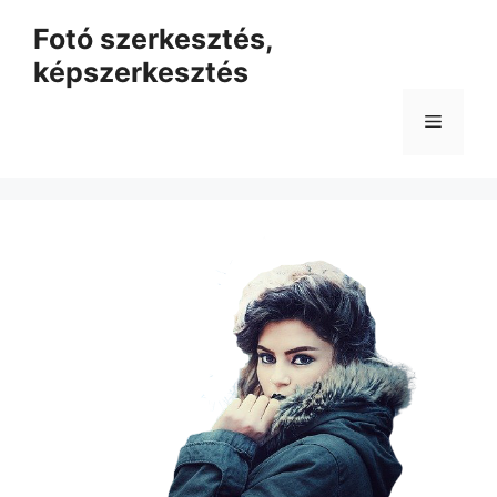
Kilépés
Fotó szerkesztés,
a
képszerkesztés
tartalomba
Menü