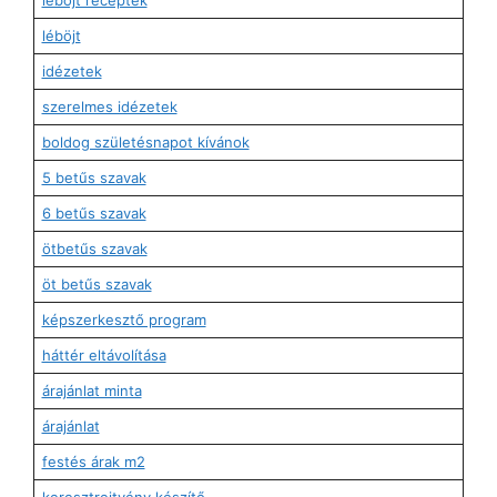
léböjt
idézetek
szerelmes idézetek
boldog születésnapot kívánok
5 betűs szavak
6 betűs szavak
ötbetűs szavak
öt betűs szavak
képszerkesztő program
háttér eltávolítása
árajánlat minta
árajánlat
festés árak m2
keresztrejtvény készítő