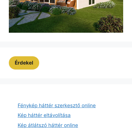
Érdekel
Fénykép háttér szerkesztő online
Kép háttér eltávolítása
Kép átlátszó háttér online