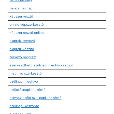
balázs névnap
képszerkesztő
online képszerkesztő
képszerkesztő online
alaprajz tervező
alaprajz készítő
tervező program
szerkeszthető szülinapi meghívó sablon
meghívó szerkesztő
szülinapi meghívó
születésnapi köszöntő
szívhez szóló szülinapi köszöntő
szülinapi köszöntő
1 col hány cm