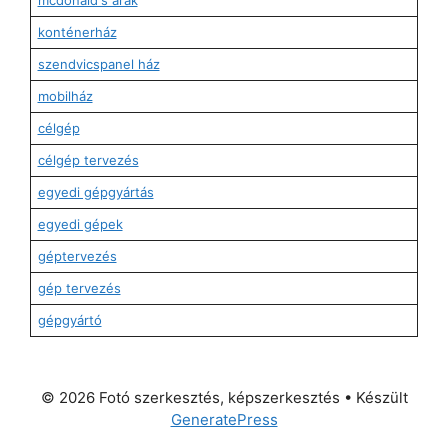
konténerház
szendvicspanel ház
mobilház
célgép
célgép tervezés
egyedi gépgyártás
egyedi gépek
géptervezés
gép tervezés
gépgyártó
© 2026 Fotó szerkesztés, képszerkesztés
• Készült
GeneratePress