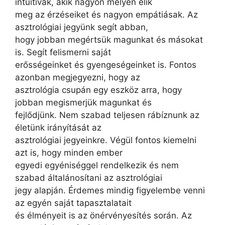
intuitívak, akik nagyon mélyen élik
meg az érzéseiket és nagyon empátiásak. Az
asztrológiai jegyünk segít abban,
hogy jobban megértsük magunkat és másokat
is. Segít felismerni saját
erősségeinket és gyengeségeinket is. Fontos
azonban megjegyezni, hogy az
asztrológia csupán egy eszköz arra, hogy
jobban megismerjük magunkat és
fejlődjünk. Nem szabad teljesen rábíznunk az
életünk irányítását az
asztrológiai jegyeinkre. Végül fontos kiemelni
azt is, hogy minden ember
egyedi egyéniséggel rendelkezik és nem
szabad általánosítani az asztrológiai
jegy alapján. Érdemes mindig figyelembe venni
az egyén saját tapasztalatait
és élményeit is az önérvényesítés során. Az