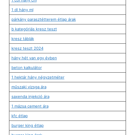
1 dl hány ml
párkány parasztétterem étlap árak
b kategóriás kresz teszt
kresz táblák
kresz teszt 2024
hány hét van egy évben
beton kalkulátor
1 hektár hány négyzetméter
műszaki vizsga ára
saxenda injekció ára
1 mázsa cement ára
kfc étlap
burger king étlap
burger king árak