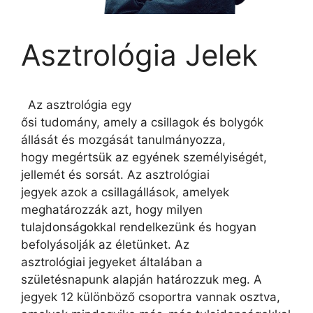
Asztrológia Jelek
Az asztrológia egy
ősi tudomány, amely a csillagok és bolygók
állását és mozgását tanulmányozza,
hogy megértsük az egyének személyiségét,
jellemét és sorsát. Az asztrológiai
jegyek azok a csillagállások, amelyek
meghatározzák azt, hogy milyen
tulajdonságokkal rendelkezünk és hogyan
befolyásolják az életünket. Az
asztrológiai jegyeket általában a
születésnapunk alapján határozzuk meg. A
jegyek 12 különböző csoportra vannak osztva,