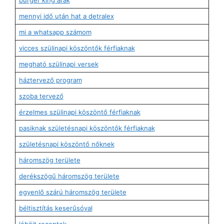
mennyi idő után hat a detralex
mi a whatsapp számom
vicces szülinapi köszöntők férfiaknak
megható szülinapi versek
háztervező program
szoba tervező
érzelmes szülinapi köszöntő férfiaknak
pasiknak születésnapi köszöntők férfiaknak
születésnapi köszöntő nőknek
háromszög területe
derékszögű háromszög területe
egyenlő szárú háromszög területe
béltisztítás keserűsóval
léböjt receptek