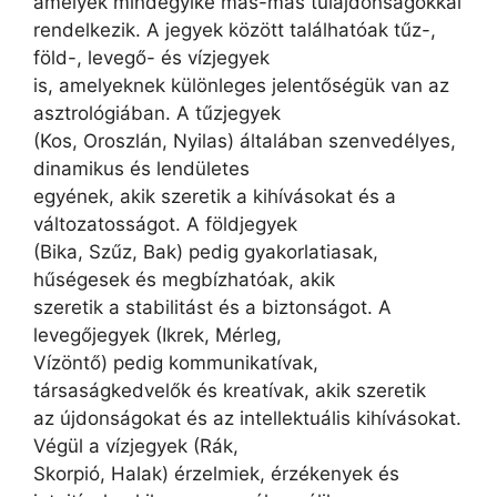
amelyek mindegyike más-más tulajdonságokkal
rendelkezik. A jegyek között találhatóak tűz-,
föld-, levegő- és vízjegyek
is, amelyeknek különleges jelentőségük van az
asztrológiában. A tűzjegyek
(Kos, Oroszlán, Nyilas) általában szenvedélyes,
dinamikus és lendületes
egyének, akik szeretik a kihívásokat és a
változatosságot. A földjegyek
(Bika, Szűz, Bak) pedig gyakorlatiasak,
hűségesek és megbízhatóak, akik
szeretik a stabilitást és a biztonságot. A
levegőjegyek (Ikrek, Mérleg,
Vízöntő) pedig kommunikatívak,
társaságkedvelők és kreatívak, akik szeretik
az újdonságokat és az intellektuális kihívásokat.
Végül a vízjegyek (Rák,
Skorpió, Halak) érzelmiek, érzékenyek és