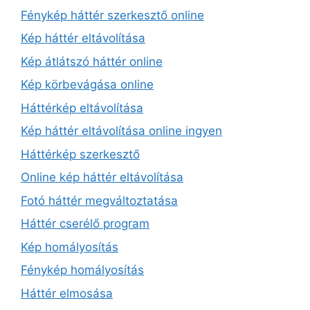
Fénykép háttér szerkesztő online
Kép háttér eltávolítása
Kép átlátszó háttér online
Kép körbevágása online
Háttérkép eltávolítása
Kép háttér eltávolítása online ingyen
Háttérkép szerkesztő
Online kép háttér eltávolítása
Fotó háttér megváltoztatása
Háttér cserélő program
Kép homályosítás
Fénykép homályosítás
Háttér elmosása