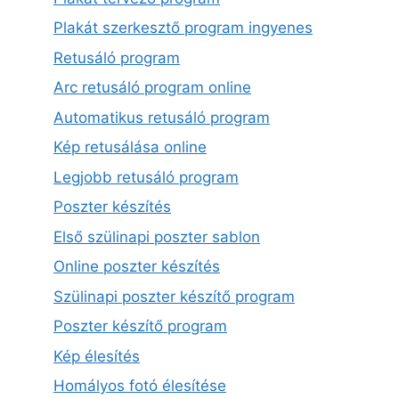
Plakát szerkesztő program ingyenes
Retusáló program
Arc retusáló program online
Automatikus retusáló program
Kép retusálása online
Legjobb retusáló program
Poszter készítés
Első szülinapi poszter sablon
Online poszter készítés
Szülinapi poszter készítő program
Poszter készítő program
Kép élesítés
Homályos fotó élesítése