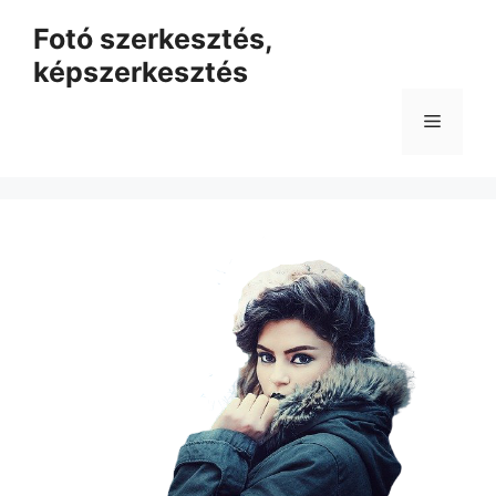
Kilépés
Fotó szerkesztés,
a
képszerkesztés
tartalomba
Menü