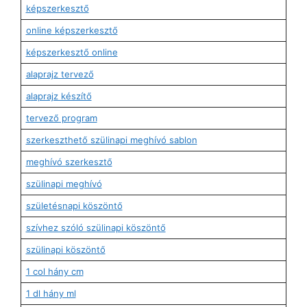
képszerkesztő
online képszerkesztő
képszerkesztő online
alaprajz tervező
alaprajz készítő
tervező program
szerkeszthető szülinapi meghívó sablon
meghívó szerkesztő
szülinapi meghívó
születésnapi köszöntő
szívhez szóló szülinapi köszöntő
szülinapi köszöntő
1 col hány cm
1 dl hány ml