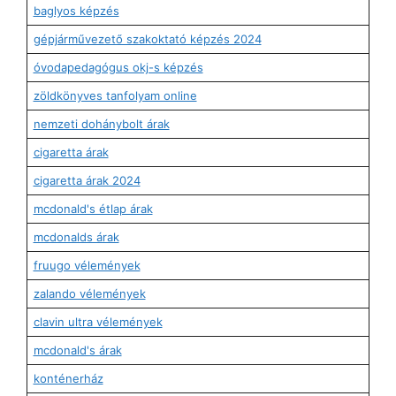
baglyos képzés
gépjárművezető szakoktató képzés 2024
óvodapedagógus okj-s képzés
zöldkönyves tanfolyam online
nemzeti dohánybolt árak
cigaretta árak
cigaretta árak 2024
mcdonald's étlap árak
mcdonalds árak
fruugo vélemények
zalando vélemények
clavin ultra vélemények
mcdonald's árak
konténerház