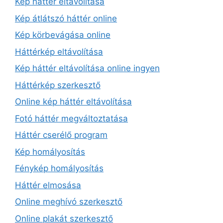
Kép háttér eltávolítása
Kép átlátszó háttér online
Kép körbevágása online
Háttérkép eltávolítása
Kép háttér eltávolítása online ingyen
Háttérkép szerkesztő
Online kép háttér eltávolítása
Fotó háttér megváltoztatása
Háttér cserélő program
Kép homályosítás
Fénykép homályosítás
Háttér elmosása
Online meghívó szerkesztő
Online plakát szerkesztő