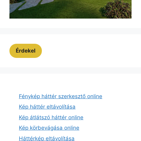
Érdekel
Fénykép háttér szerkesztő online
Kép háttér eltávolítása
Kép átlátszó háttér online
Kép körbevágása online
Háttérkép eltávolítása