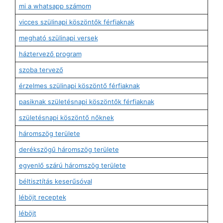
mi a whatsapp számom
vicces szülinapi köszöntők férfiaknak
megható szülinapi versek
háztervező program
szoba tervező
érzelmes szülinapi köszöntő férfiaknak
pasiknak születésnapi köszöntők férfiaknak
születésnapi köszöntő nőknek
háromszög területe
derékszögű háromszög területe
egyenlő szárú háromszög területe
béltisztítás keserűsóval
léböjt receptek
léböjt