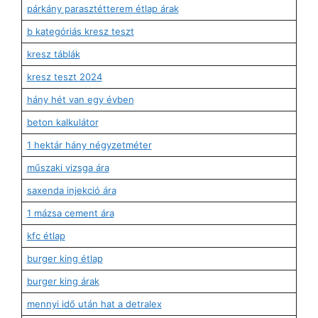
párkány parasztétterem étlap árak
b kategóriás kresz teszt
kresz táblák
kresz teszt 2024
hány hét van egy évben
beton kalkulátor
1 hektár hány négyzetméter
műszaki vizsga ára
saxenda injekció ára
1 mázsa cement ára
kfc étlap
burger king étlap
burger king árak
mennyi idő után hat a detralex