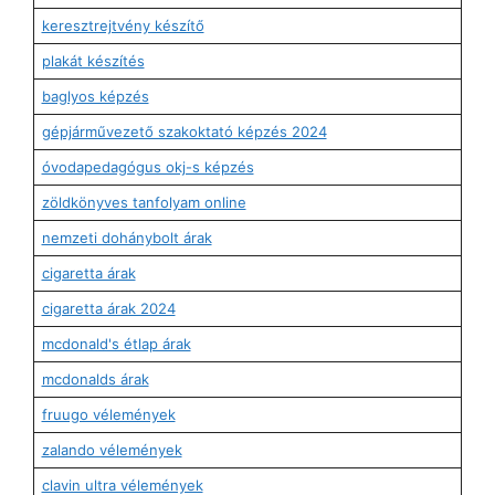
keresztrejtvény készítő
plakát készítés
baglyos képzés
gépjárművezető szakoktató képzés 2024
óvodapedagógus okj-s képzés
zöldkönyves tanfolyam online
nemzeti dohánybolt árak
cigaretta árak
cigaretta árak 2024
mcdonald's étlap árak
mcdonalds árak
fruugo vélemények
zalando vélemények
clavin ultra vélemények