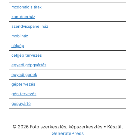
mcdonald's árak
konténerház
szendvicspanel ház
mobilház
célgép
célgép tervezés
egyedi gépgyártás
egyedi gépek
géptervezés
gép tervezés
gépgyártó
© 2026 Fotó szerkesztés, képszerkesztés
• Készült
GeneratePress