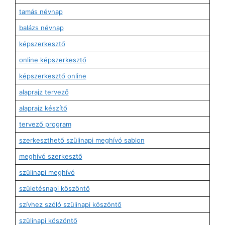
tamás névnap
balázs névnap
képszerkesztő
online képszerkesztő
képszerkesztő online
alaprajz tervező
alaprajz készítő
tervező program
szerkeszthető szülinapi meghívó sablon
meghívó szerkesztő
szülinapi meghívó
születésnapi köszöntő
szívhez szóló szülinapi köszöntő
szülinapi köszöntő