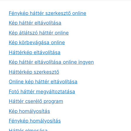
Fénykép háttér szerkesztő online
Kép háttér eltávolítása
Kép átlátszó háttér online
Kép körbevágása online
Háttérkép eltávolítása
Kép háttér eltávolítása online ingyen
Háttérkép szerkesztő
Online kép háttér eltávolítása
Fotó háttér megváltoztatása
Háttér cserélő program
Kép homályosítás
Fénykép homályosítás
Háttér elmosása