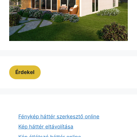
Érdekel
Fénykép háttér szerkesztő online
Kép háttér eltávolítása
Kép átlátszó háttér online