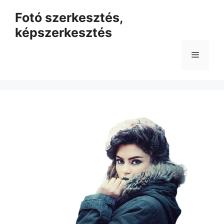
Kilépés
Fotó szerkesztés,
a
képszerkesztés
tartalomba
Menü