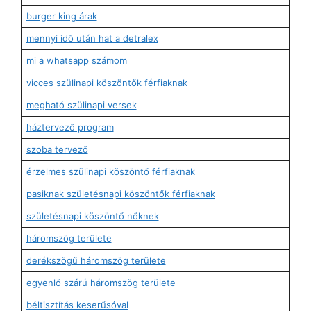
burger king árak
mennyi idő után hat a detralex
mi a whatsapp számom
vicces szülinapi köszöntők férfiaknak
megható szülinapi versek
háztervező program
szoba tervező
érzelmes szülinapi köszöntő férfiaknak
pasiknak születésnapi köszöntők férfiaknak
születésnapi köszöntő nőknek
háromszög területe
derékszögű háromszög területe
egyenlő szárú háromszög területe
béltisztítás keserűsóval