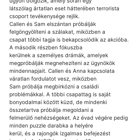
ügyön dolgozik, amely során egy
látszólag ártatlan eset hátterében terrorista
csoport tevékenysége rejlik.
Callen és Sam elszántan próbálják
felgöngyölíteni a szálakat, miközben a
csapat többi tagja is bekapcsolódik az akcióba.
A második részben fókuszba
kerülnek a személyes drámák, amelyek
megpróbálják megnehezíteni az ügynökök
mindennapjait. Callen és Anna kapcsolata
váratlan fordulatot vesz, miközben
Sam próbálja megbirkózni a családi
problémákkal. A többi csapattag is saját
bonyodalmai között küzd, de mindenki
összetartva próbálja megoldani a
felmerülő nehézségeket. Az évad végére pedig
minden puzzle darabka a helyére
kerül, és a rajongók izgalmas befejezést