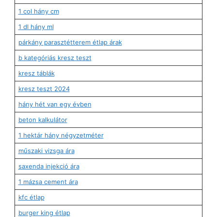
1 col hány cm
1 dl hány ml
párkány parasztétterem étlap árak
b kategóriás kresz teszt
kresz táblák
kresz teszt 2024
hány hét van egy évben
beton kalkulátor
1 hektár hány négyzetméter
műszaki vizsga ára
saxenda injekció ára
1 mázsa cement ára
kfc étlap
burger king étlap