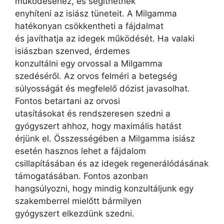
működéséhez, és segíthetnek
enyhíteni az isiász tüneteit. A Milgamma
hatékonyan csökkentheti a fájdalmat
és javíthatja az idegek működését. Ha valaki
isiászban szenved, érdemes
konzultálni egy orvossal a Milgamma
szedéséről. Az orvos felméri a betegség
súlyosságát és megfelelő dózist javasolhat.
Fontos betartani az orvosi
utasításokat és rendszeresen szedni a
gyógyszert ahhoz, hogy maximális hatást
érjünk el. Összességében a Milgamma isiász
esetén hasznos lehet a fájdalom
csillapításában és az idegek regenerálódásának
támogatásában. Fontos azonban
hangsúlyozni, hogy mindig konzultáljunk egy
szakemberrel mielőtt bármilyen
gyógyszert elkezdünk szedni.