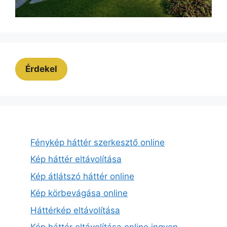
Érdekel
Fénykép háttér szerkesztő online
Kép háttér eltávolítása
Kép átlátszó háttér online
Kép körbevágása online
Háttérkép eltávolítása