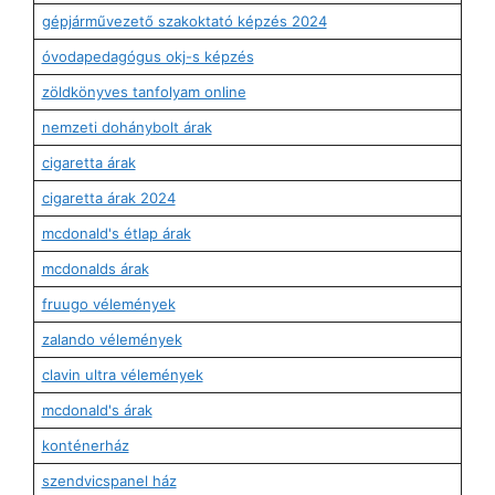
gépjárművezető szakoktató képzés 2024
óvodapedagógus okj-s képzés
zöldkönyves tanfolyam online
nemzeti dohánybolt árak
cigaretta árak
cigaretta árak 2024
mcdonald's étlap árak
mcdonalds árak
fruugo vélemények
zalando vélemények
clavin ultra vélemények
mcdonald's árak
konténerház
szendvicspanel ház