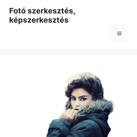
Kilépés
Fotó szerkesztés,
a
képszerkesztés
tartalomba
Menü