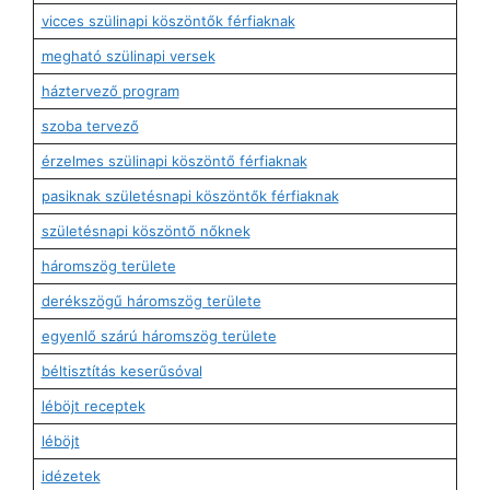
vicces szülinapi köszöntők férfiaknak
megható szülinapi versek
háztervező program
szoba tervező
érzelmes szülinapi köszöntő férfiaknak
pasiknak születésnapi köszöntők férfiaknak
születésnapi köszöntő nőknek
háromszög területe
derékszögű háromszög területe
egyenlő szárú háromszög területe
béltisztítás keserűsóval
léböjt receptek
léböjt
idézetek