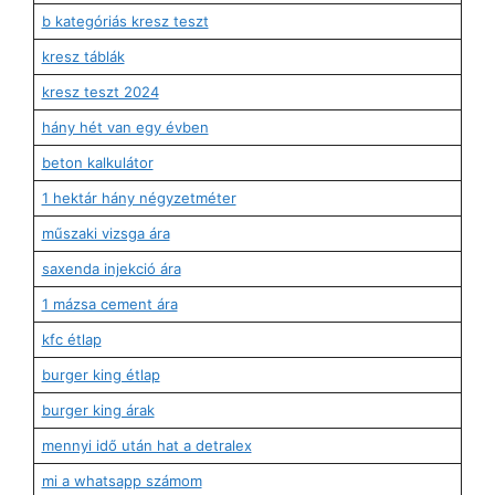
b kategóriás kresz teszt
kresz táblák
kresz teszt 2024
hány hét van egy évben
beton kalkulátor
1 hektár hány négyzetméter
műszaki vizsga ára
saxenda injekció ára
1 mázsa cement ára
kfc étlap
burger king étlap
burger king árak
mennyi idő után hat a detralex
mi a whatsapp számom