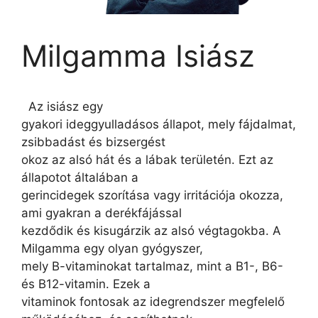
Milgamma Isiász
Az isiász egy
gyakori ideggyulladásos állapot, mely fájdalmat,
zsibbadást és bizsergést
okoz az alsó hát és a lábak területén. Ezt az
állapotot általában a
gerincidegek szorítása vagy irritációja okozza,
ami gyakran a derékfájással
kezdődik és kisugárzik az alsó végtagokba. A
Milgamma egy olyan gyógyszer,
mely B-vitaminokat tartalmaz, mint a B1-, B6-
és B12-vitamin. Ezek a
vitaminok fontosak az idegrendszer megfelelő