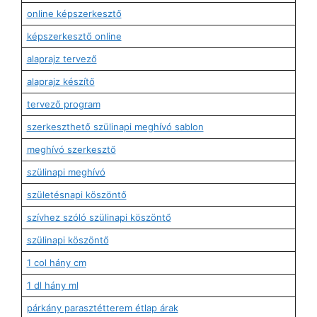
online képszerkesztő
képszerkesztő online
alaprajz tervező
alaprajz készítő
tervező program
szerkeszthető szülinapi meghívó sablon
meghívó szerkesztő
szülinapi meghívó
születésnapi köszöntő
szívhez szóló szülinapi köszöntő
szülinapi köszöntő
1 col hány cm
1 dl hány ml
párkány parasztétterem étlap árak