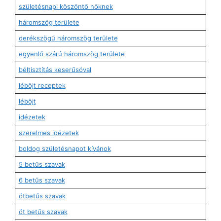
születésnapi köszöntő nőknek
háromszög területe
derékszögű háromszög területe
egyenlő szárú háromszög területe
béltisztítás keserűsóval
léböjt receptek
léböjt
idézetek
szerelmes idézetek
boldog születésnapot kívánok
5 betűs szavak
6 betűs szavak
ötbetűs szavak
öt betűs szavak