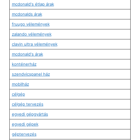
mcdonald's étlap árak
mcdonalds árak
fruugo vélemények
zalando vélemények
clavin ultra vélemények
mcdonald's árak
konténerház
szendvicspanel ház
mobilház
célgép
célgép tervezés
egyedi gépgyártás
egyedi gépek
géptervezés