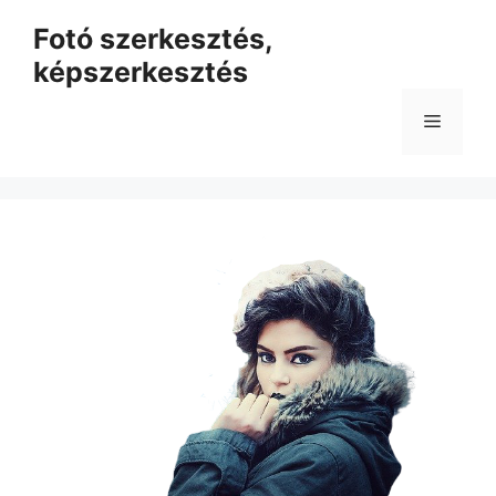
Kilépés
Fotó szerkesztés,
a
képszerkesztés
tartalomba
Menü