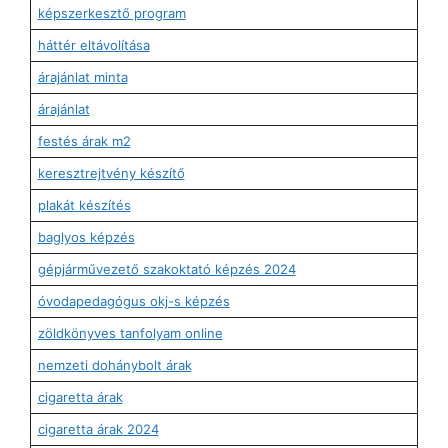
képszerkesztő program
háttér eltávolítása
árajánlat minta
árajánlat
festés árak m2
keresztrejtvény készítő
plakát készítés
baglyos képzés
gépjárművezető szakoktató képzés 2024
óvodapedagógus okj-s képzés
zöldkönyves tanfolyam online
nemzeti dohánybolt árak
cigaretta árak
cigaretta árak 2024