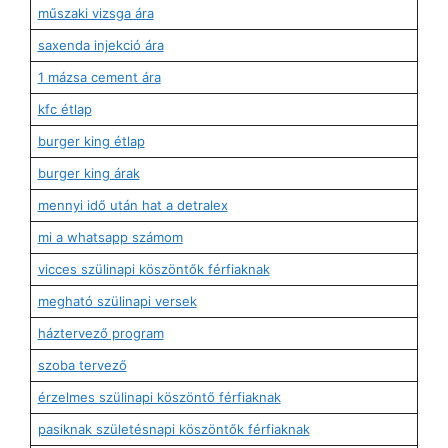
műszaki vizsga ára
saxenda injekció ára
1 mázsa cement ára
kfc étlap
burger king étlap
burger king árak
mennyi idő után hat a detralex
mi a whatsapp számom
vicces szülinapi köszöntők férfiaknak
megható szülinapi versek
háztervező program
szoba tervező
érzelmes szülinapi köszöntő férfiaknak
pasiknak születésnapi köszöntők férfiaknak