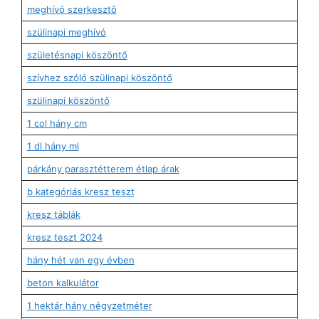
meghívó szerkesztő
szülinapi meghívó
születésnapi köszöntő
szívhez szóló szülinapi köszöntő
szülinapi köszöntő
1 col hány cm
1 dl hány ml
párkány parasztétterem étlap árak
b kategóriás kresz teszt
kresz táblák
kresz teszt 2024
hány hét van egy évben
beton kalkulátor
1 hektár hány négyzetméter