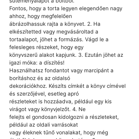
süteményalapot a boltból.
Fontos, hogy a torta legyen elegendően nagy
ahhoz, hogy megfelelően
ábrázolhassuk rajta a könyvet. 2. Ha
elkészítetted vagy megvásároltad a
tortaalapot, jöhet a formázás. Vágd le a
felesleges részeket, hogy egy
könyvszerű alakot kapjunk. 3. Ezután jöhet az
igazi móka: a díszítés!
Használhatsz fondantot vagy marcipánt a
borításhoz és az oldalsó
dekorációkhoz. Készíts címkét a könyv címével
és szerzőjével, esetleg apró
részleteket is hozzáadva, például egy kis
virágot vagy könyvjelzőt. 4. Ne
felejts el gondosan kidolgozni a részleteket,
például az oldali varrásokat
vagy éleknek tűnő vonalakat, hogy még