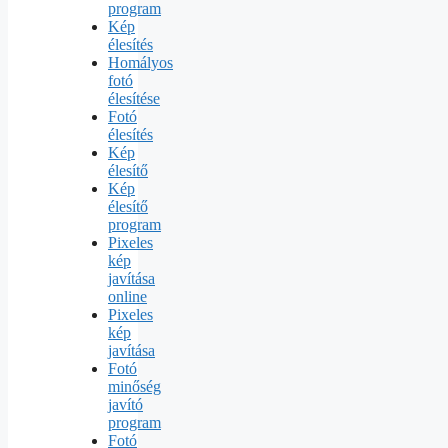
program
Kép
élesítés
Homályos
fotó
élesítése
Fotó
élesítés
Kép
élesítő
Kép
élesítő
program
Pixeles
kép
javítása
online
Pixeles
kép
javítása
Fotó
minőség
javító
program
Fotó