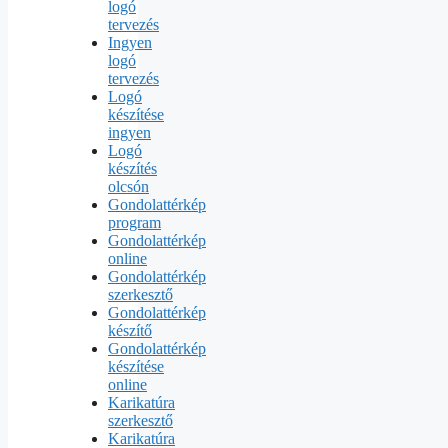
logó
tervezés
Ingyen
logó
tervezés
Logó
készítése
ingyen
Logó
készítés
olcsón
Gondolattérkép
program
Gondolattérkép
online
Gondolattérkép
szerkesztő
Gondolattérkép
készítő
Gondolattérkép
készítése
online
Karikatúra
szerkesztő
Karikatúra