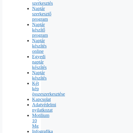
szerkesztés
Naptár
szerkesztő
program
Naptár
készítő
program
Naptár
készítés
online
Egyedi
naptár
készítés
Naptár
készítés
Két
kép
összeszerkesztése
Kapcsolat
Adatvédelmi
nyilatkozat
Motilium
10
Mg
Infografika