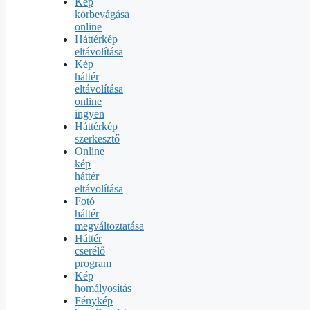
Kép
körbevágása
online
Háttérkép
eltávolítása
Kép
háttér
eltávolítása
online
ingyen
Háttérkép
szerkesztő
Online
kép
háttér
eltávolítása
Fotó
háttér
megváltoztatása
Háttér
cserélő
program
Kép
homályosítás
Fénykép