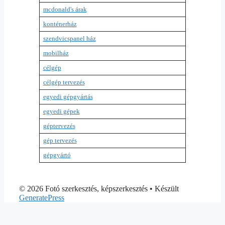
mcdonald's árak
konténerház
szendvicspanel ház
mobilház
célgép
célgép tervezés
egyedi gépgyártás
egyedi gépek
géptervezés
gép tervezés
gépgyártó
© 2026 Fotó szerkesztés, képszerkesztés
• Készült
GeneratePress