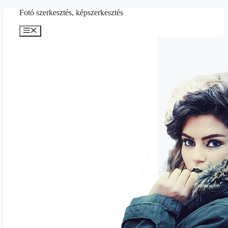
Kilépés
Fotó szerkesztés, képszerkesztés
a
tartalomba
Menü