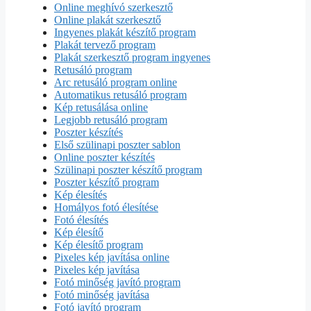
Online meghívó szerkesztő
Online plakát szerkesztő
Ingyenes plakát készítő program
Plakát tervező program
Plakát szerkesztő program ingyenes
Retusáló program
Arc retusáló program online
Automatikus retusáló program
Kép retusálása online
Legjobb retusáló program
Poszter készítés
Első szülinapi poszter sablon
Online poszter készítés
Szülinapi poszter készítő program
Poszter készítő program
Kép élesítés
Homályos fotó élesítése
Fotó élesítés
Kép élesítő
Kép élesítő program
Pixeles kép javítása online
Pixeles kép javítása
Fotó minőség javító program
Fotó minőség javítása
Fotó javító program