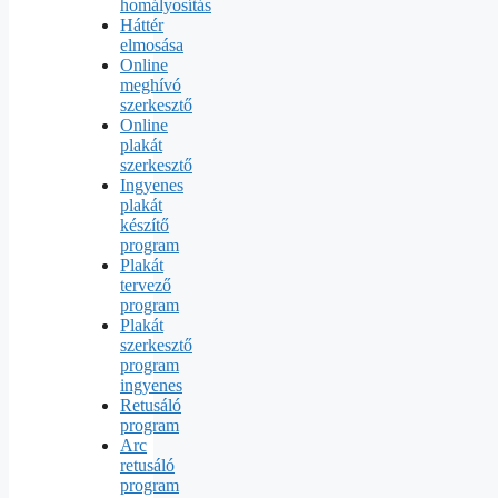
homályosítás
Háttér
elmosása
Online
meghívó
szerkesztő
Online
plakát
szerkesztő
Ingyenes
plakát
készítő
program
Plakát
tervező
program
Plakát
szerkesztő
program
ingyenes
Retusáló
program
Arc
retusáló
program