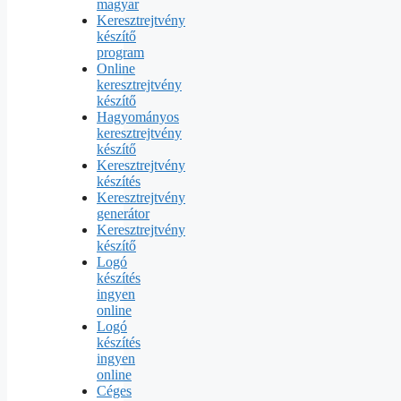
magyar
Keresztrejtvény
készítő
program
Online
keresztrejtvény
készítő
Hagyományos
keresztrejtvény
készítő
Keresztrejtvény
készítés
Keresztrejtvény
generátor
Keresztrejtvény
készítő
Logó
készítés
ingyen
online
Logó
készítés
ingyen
online
Céges