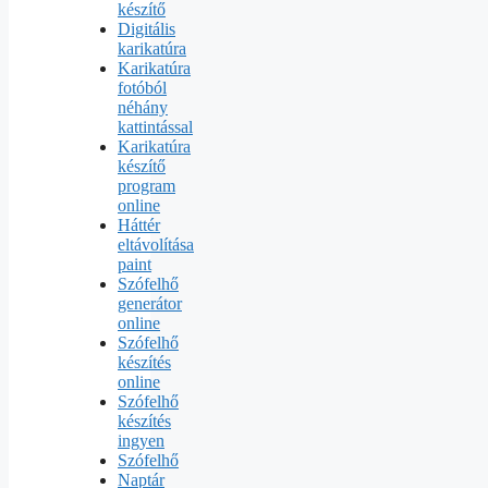
készítő
Digitális
karikatúra
Karikatúra
fotóból
néhány
kattintással
Karikatúra
készítő
program
online
Háttér
eltávolítása
paint
Szófelhő
generátor
online
Szófelhő
készítés
online
Szófelhő
készítés
ingyen
Szófelhő
Naptár