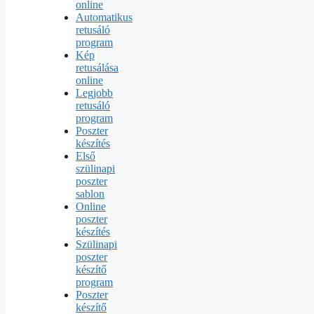
online
Automatikus
retusáló
program
Kép
retusálása
online
Legjobb
retusáló
program
Poszter
készítés
Első
szülinapi
poszter
sablon
Online
poszter
készítés
Szülinapi
poszter
készítő
program
Poszter
készítő