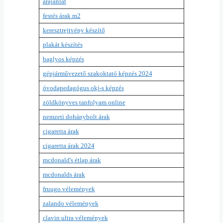
árajánlat
festés árak m2
keresztrejtvény készítő
plakát készítés
baglyos képzés
gépjárművezető szakoktató képzés 2024
óvodapedagógus okj-s képzés
zöldkönyves tanfolyam online
nemzeti dohánybolt árak
cigaretta árak
cigaretta árak 2024
mcdonald's étlap árak
mcdonalds árak
fruugo vélemények
zalando vélemények
clavin ultra vélemények