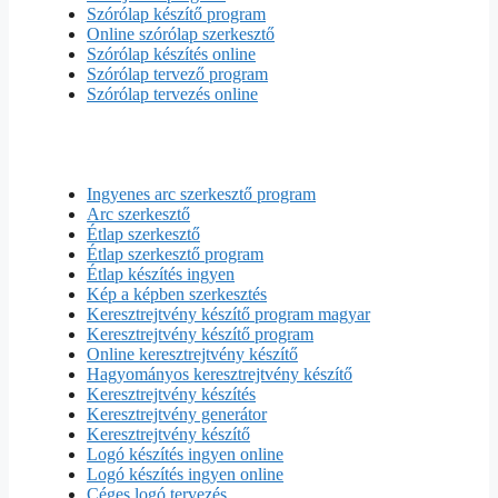
Szórólap készítő program
Online szórólap szerkesztő
Szórólap készítés online
Szórólap tervező program
Szórólap tervezés online
Ingyenes arc szerkesztő program
Arc szerkesztő
Étlap szerkesztő
Étlap szerkesztő program
Étlap készítés ingyen
Kép a képben szerkesztés
Keresztrejtvény készítő program magyar
Keresztrejtvény készítő program
Online keresztrejtvény készítő
Hagyományos keresztrejtvény készítő
Keresztrejtvény készítés
Keresztrejtvény generátor
Keresztrejtvény készítő
Logó készítés ingyen online
Logó készítés ingyen online
Céges logó tervezés