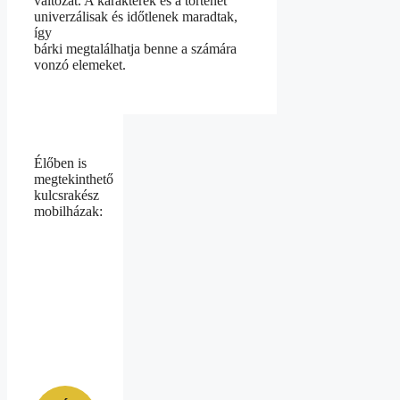
változat. A karakterek és a történet
univerzálisak és időtlenek maradtak,
így
bárki megtalálhatja benne a számára
vonzó elemeket.
Élőben is
megtekinthető
kulcsrakész
mobilházak: