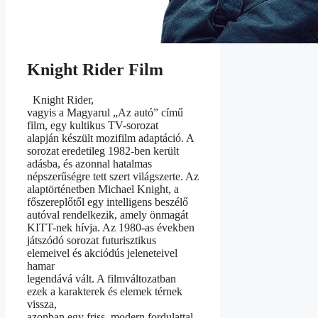
Knight Rider Film
Knight Rider,
vagyis a Magyarul „Az autó” című
film, egy kultikus TV-sorozat
alapján készült mozifilm adaptáció. A
sorozat eredetileg 1982-ben került
adásba, és azonnal hatalmas
népszerűségre tett szert világszerte. Az
alaptörténetben Michael Knight, a
főszereplőtől egy intelligens beszélő
autóval rendelkezik, amely önmagát
KITT-nek hívja. Az 1980-as években
játszódó sorozat futurisztikus
elemeivel és akciódús jeleneteivel
hamar
legendává vált. A filmváltozatban
ezek a karakterek és elemek térnek
vissza,
azonban egy friss, modern fordulattal.