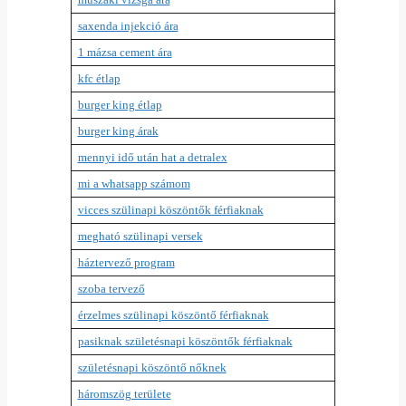
saxenda injekció ára
1 mázsa cement ára
kfc étlap
burger king étlap
burger king árak
mennyi idő után hat a detralex
mi a whatsapp számom
vicces szülinapi köszöntők férfiaknak
megható szülinapi versek
háztervező program
szoba tervező
érzelmes szülinapi köszöntő férfiaknak
pasiknak születésnapi köszöntők férfiaknak
születésnapi köszöntő nőknek
háromszög területe