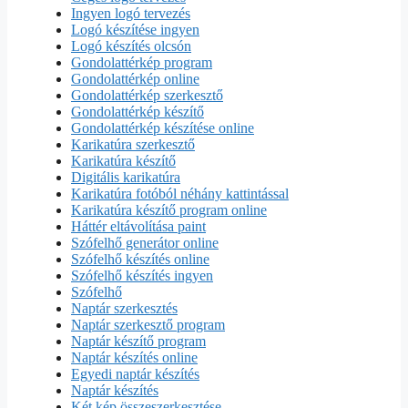
Ingyen logó tervezés
Logó készítése ingyen
Logó készítés olcsón
Gondolattérkép program
Gondolattérkép online
Gondolattérkép szerkesztő
Gondolattérkép készítő
Gondolattérkép készítése online
Karikatúra szerkesztő
Karikatúra készítő
Digitális karikatúra
Karikatúra fotóból néhány kattintással
Karikatúra készítő program online
Háttér eltávolítása paint
Szófelhő generátor online
Szófelhő készítés online
Szófelhő készítés ingyen
Szófelhő
Naptár szerkesztés
Naptár szerkesztő program
Naptár készítő program
Naptár készítés online
Egyedi naptár készítés
Naptár készítés
Két kép összeszerkesztése