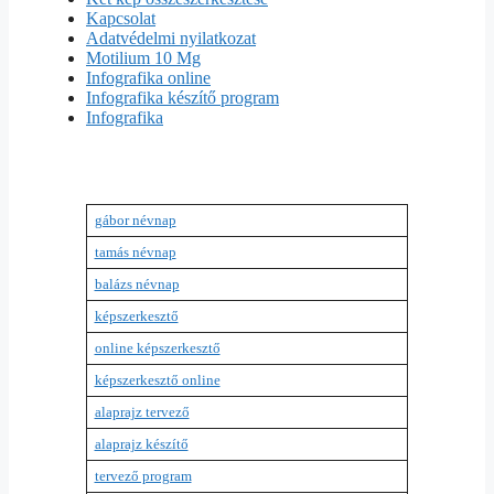
Kapcsolat
Adatvédelmi nyilatkozat
Motilium 10 Mg
Infografika online
Infografika készítő program
Infografika
gábor névnap
tamás névnap
balázs névnap
képszerkesztő
online képszerkesztő
képszerkesztő online
alaprajz tervező
alaprajz készítő
tervező program