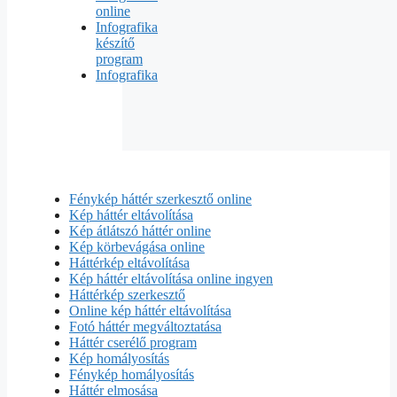
online
Infografika
készítő
program
Infografika
Fénykép háttér szerkesztő online
Kép háttér eltávolítása
Kép átlátszó háttér online
Kép körbevágása online
Háttérkép eltávolítása
Kép háttér eltávolítása online ingyen
Háttérkép szerkesztő
Online kép háttér eltávolítása
Fotó háttér megváltoztatása
Háttér cserélő program
Kép homályosítás
Fénykép homályosítás
Háttér elmosása