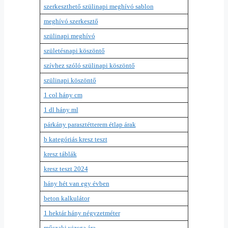
szerkeszthető szülinapi meghívó sablon
meghívó szerkesztő
szülinapi meghívó
születésnapi köszöntő
szívhez szóló szülinapi köszöntő
szülinapi köszöntő
1 col hány cm
1 dl hány ml
párkány parasztétterem étlap árak
b kategóriás kresz teszt
kresz táblák
kresz teszt 2024
hány hét van egy évben
beton kalkulátor
1 hektár hány négyzetméter
műszaki vizsga ára