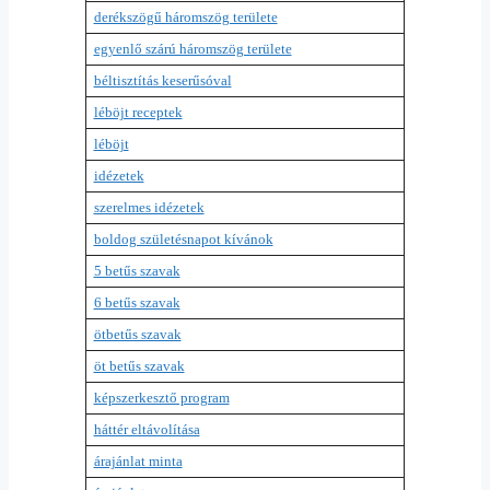
derékszögű háromszög területe
egyenlő szárú háromszög területe
béltisztítás keserűsóval
léböjt receptek
léböjt
idézetek
szerelmes idézetek
boldog születésnapot kívánok
5 betűs szavak
6 betűs szavak
ötbetűs szavak
öt betűs szavak
képszerkesztő program
háttér eltávolítása
árajánlat minta