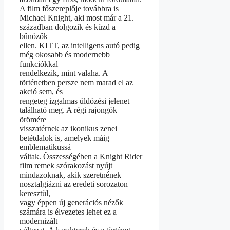
A film főszereplője továbbra is
Michael Knight, aki most már a 21.
században dolgozik és küzd a
bűnözők
ellen. KITT, az intelligens autó pedig
még okosabb és modernebb
funkciókkal
rendelkezik, mint valaha. A
történetben persze nem marad el az
akció sem, és
rengeteg izgalmas üldözési jelenet
található meg. A régi rajongók
örömére
visszatérnek az ikonikus zenei
betétdalok is, amelyek máig
emblematikussá
váltak. Összességében a Knight Rider
film remek szórakozást nyújt
mindazoknak, akik szeretnének
nosztalgiázni az eredeti sorozaton
keresztül,
vagy éppen új generációs nézők
számára is élvezetes lehet ez a
modernizált