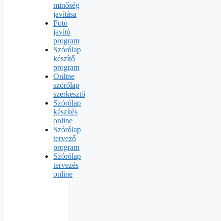
minőség
javítása
Fotó
javító
program
Szórólap
készítő
program
Online
szórólap
szerkesztő
Szórólap
készítés
online
Szórólap
tervező
program
Szórólap
tervezés
online