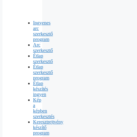
Ingyenes
arc
szerkesztő
program
Arc
szerkesztő
Étlap
szerkesztő
Étlap
szerkesztő
program
Étlap
készítés
ingyen
Kép
a
képben
szerkesztés
Keresztrejtvény
készítő
program