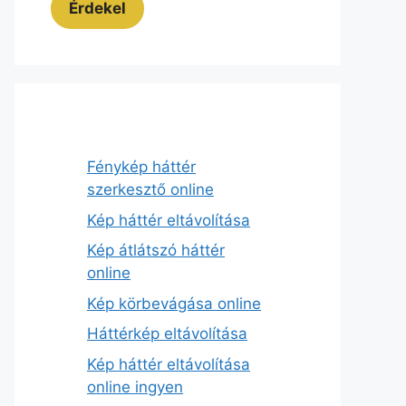
Érdekel
Fénykép háttér
szerkesztő online
Kép háttér eltávolítása
Kép átlátszó háttér
online
Kép körbevágása online
Háttérkép eltávolítása
Kép háttér eltávolítása
online ingyen