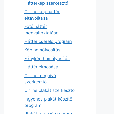
Háttérkép szerkesztő
Online kép háttér
eltávolítása
Fotó háttér
megváltoztatása
Háttér cserélő program
Kép homályosítás
Fénykép homályosítás
Háttér elmosása
Online meghívó
szerkesztő
Online plakát szerkesztő
Ingyenes plakát készítő
program
Plakát tervező program