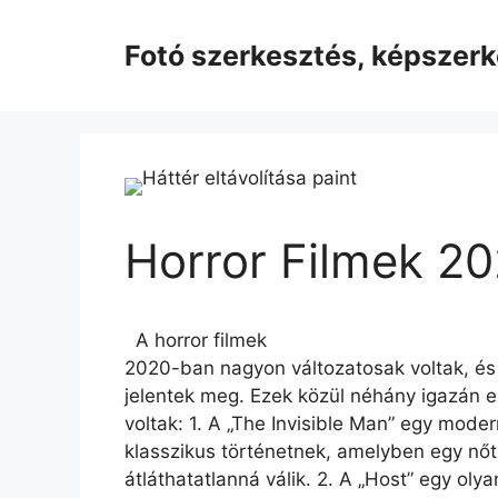
Kilépés
a
Fotó szerkesztés, képszer
tartalomba
Horror Filmek 2
A horror filmek
2020-ban nagyon változatosak voltak, é
jelentek meg. Ezek közül néhány igazán 
voltak: 1. A „The Invisible Man” egy mode
klasszikus történetnek, amelyben egy nőt z
átláthatatlanná válik. 2. A „Host” egy olya