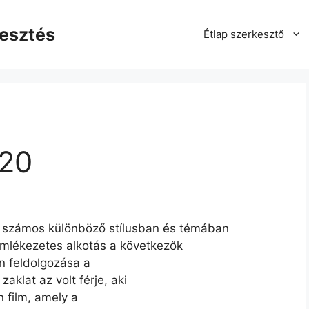
kesztés
Étlap szerkesztő
020
s számos különböző stílusban és témában
emlékezetes alkotás a következők
rn feldolgozása a
aklat az volt férje, aki
n film, amely a