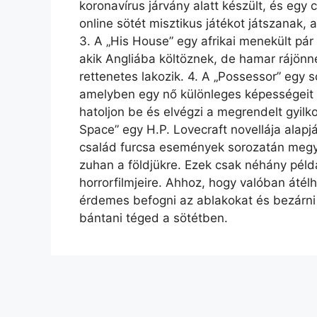
koronavírus járvány alatt készült, és egy 
online sötét misztikus játékot játszanak,
3. A „His House” egy afrikai menekült pár 
akik Angliába költöznek, de hamar rájönn
rettenetes lakozik. 4. A „Possessor” egy sc
amelyben egy nő különleges képességeit 
hatoljon be és elvégzi a megrendelt gyilk
Space” egy H.P. Lovecraft novellája alapj
család furcsa események sorozatán megy k
zuhan a földjükre. Ezek csak néhány péld
horrorfilmjeire. Ahhoz, hogy valóban átélh
érdemes befogni az ablakokat és bezárni 
bántani téged a sötétben.