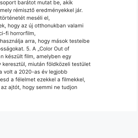
csoport barátot mutat be, akik
 amely rémisztő eredményekkel jár.
történetét meséli el,
ek, hogy az új otthonukban valami
i-fi horrorfilm,
használja arra, hogy mások testeibe
osságokat. 5. A „Color Out of
án készült film, amelyben egy
eresztül, miután földközeli testület
a volt a 2020-as év legjobb
esd a félelmet ezekkel a filmekkel,
az ajtót, hogy semmi ne tudjon