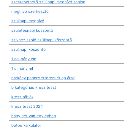
szerkeszthető szülinapi meghívó sablon
meghívó szerkesztő
szülinapi meghívó
születésnapi köszöntő
szívhez szóló szülinapi köszöntő
szülinapi köszöntő
1 col hány cm
1 dl hány ml
párkány parasztétterem étlap árak
b kategóriás kresz teszt
kresz táblák
kresz teszt 2024
hány hét van egy évben
beton kalkulátor