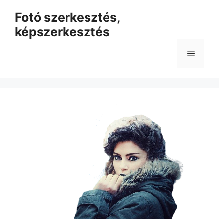
Kilépés
Fotó szerkesztés,
a
képszerkesztés
tartalomba
Menü