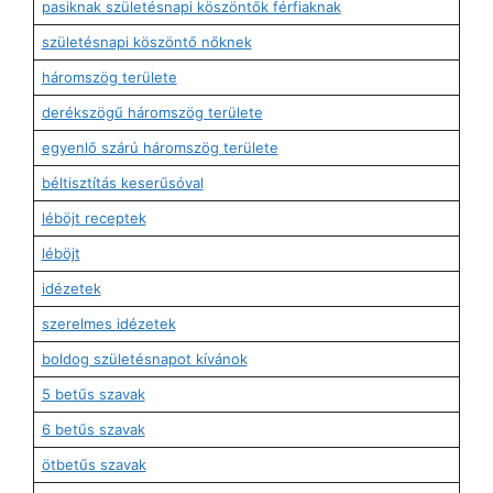
pasiknak születésnapi köszöntők férfiaknak
születésnapi köszöntő nőknek
háromszög területe
derékszögű háromszög területe
egyenlő szárú háromszög területe
béltisztítás keserűsóval
léböjt receptek
léböjt
idézetek
szerelmes idézetek
boldog születésnapot kívánok
5 betűs szavak
6 betűs szavak
ötbetűs szavak