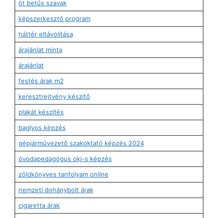
öt betűs szavak
képszerkesztő program
háttér eltávolítása
árajánlat minta
árajánlat
festés árak m2
keresztrejtvény készítő
plakát készítés
baglyos képzés
gépjárművezető szakoktató képzés 2024
óvodapedagógus okj-s képzés
zöldkönyves tanfolyam online
nemzeti dohánybolt árak
cigaretta árak