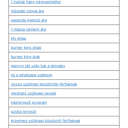
1 hektár hány négyzetméter
műszaki vizsga ára
saxenda injekció ára
1 mázsa cement ára
kfc étlap
burger king étlap
burger king árak
mennyi idő után hat a detralex
mi a whatsapp számom
vicces szülinapi köszöntők férfiaknak
megható szülinapi versek
háztervező program
szoba tervező
érzelmes szülinapi köszöntő férfiaknak