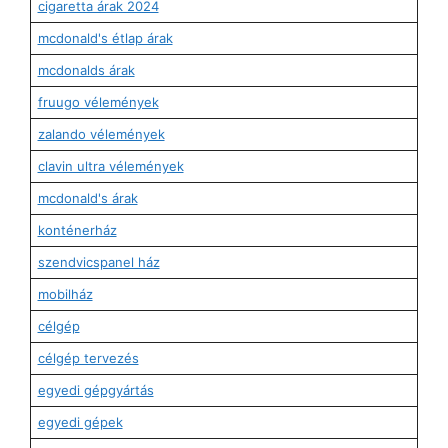
cigaretta árak 2024
mcdonald's étlap árak
mcdonalds árak
fruugo vélemények
zalando vélemények
clavin ultra vélemények
mcdonald's árak
konténerház
szendvicspanel ház
mobilház
célgép
célgép tervezés
egyedi gépgyártás
egyedi gépek