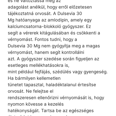
és ne változtassa meg az
adagolást anélkül, hogy erről előzetesen
tájékoztatná orvosát. A Dulsevia 30
Mg hatóanyaga az amlodipin, amely egy
kalciumcsatorna-blokkoló gyógyszer. Ez
segít a vérerek kitágulásában és csökkenti a
vérnyomást. Fontos tudni, hogy a
Dulsevia 30 Mg nem gyógyítja meg a magas
vérnyomást, hanem segít kontrollálni
azt. A gyógyszer szedése során figyeljen az
esetleges mellékhatásokra is,
mint például fejfájás, szédülés vagy gyengeség.
Ha bármilyen kellemetlen
tünetet tapasztal, haladéktalanul értesítse
orvosát. Ne felejtse el
rendszeresen ellenőrizni vérnyomását is, hogy
nyomon kövesse a kezelés
hatékonyságát. Tartsa be az egészséges