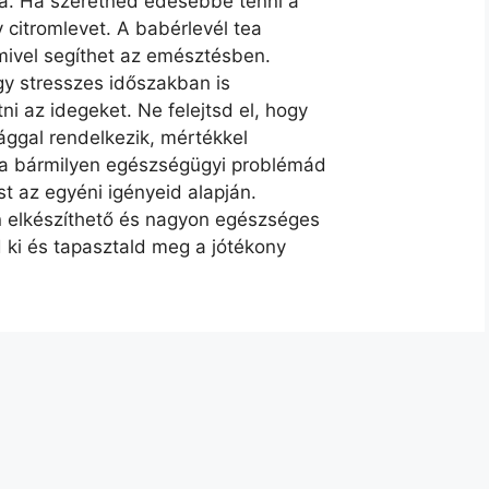
ba. Ha szeretnéd édesebbé tenni a
citromlevet. A babérlevél tea
mivel segíthet az emésztésben.
gy stresszes időszakban is
i az idegeket. Ne felejtsd el, hogy
sággal rendelkezik, mértékkel
 ha bármilyen egészségügyi problémád
t az egyéni igényeid alapján.
 elkészíthető és nagyon egészséges
d ki és tapasztald meg a jótékony