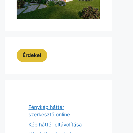
Érdekel
Fénykép háttér
szerkesztő online
Kép háttér eltávolítása