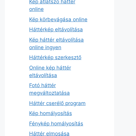
Kép átlátszó háttér
online
Kép körbevágása online
Háttérkép eltávolítása
Kép háttér eltávolítása
online ingyen
Háttérkép szerkesztő
Online kép háttér
eltávolítása
Fotó háttér
megváltoztatása
Háttér cserélő program
Kép homályosítás
Fénykép homályosítás
Háttér elmosása