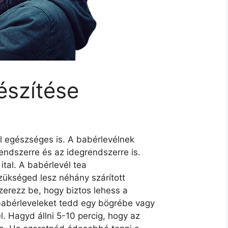
észítése
l egészséges is. A babérlevélnek
ndszerre és az idegrendszerre is.
 ital. A babérlevél tea
szükséged lesz néhány szárított
zerezz be, hogy biztos lehess a
babérleveleket tedd egy bögrébe vagy
l. Hagyd állni 5-10 percig, hogy az