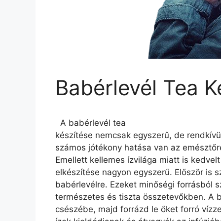
Babérlevél Tea K
A babérlevél tea
készítése nemcsak egyszerű, de rendkívü
számos jótékony hatása van az emésztőre
Emellett kellemes ízvilága miatt is kedvelt
elkészítése nagyon egyszerű. Először is 
babérlevélre. Ezeket minőségi forrásból s
természetes és tiszta összetevőkben. A 
csészébe, majd forrázd le őket forró vízze