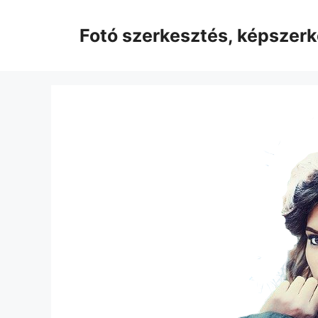
Kilépés
a
Fotó szerkesztés, képszer
tartalomba