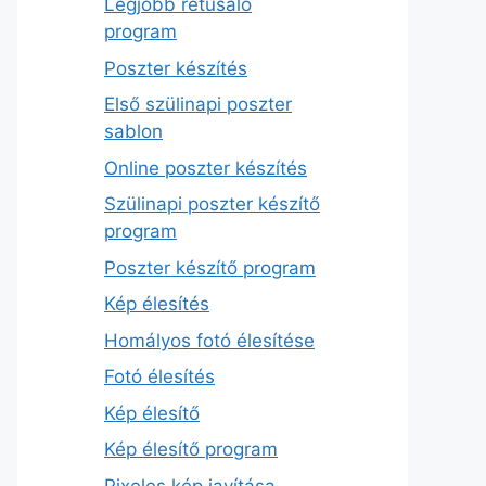
Legjobb retusáló
program
Poszter készítés
Első szülinapi poszter
sablon
Online poszter készítés
Szülinapi poszter készítő
program
Poszter készítő program
Kép élesítés
Homályos fotó élesítése
Fotó élesítés
Kép élesítő
Kép élesítő program
Pixeles kép javítása