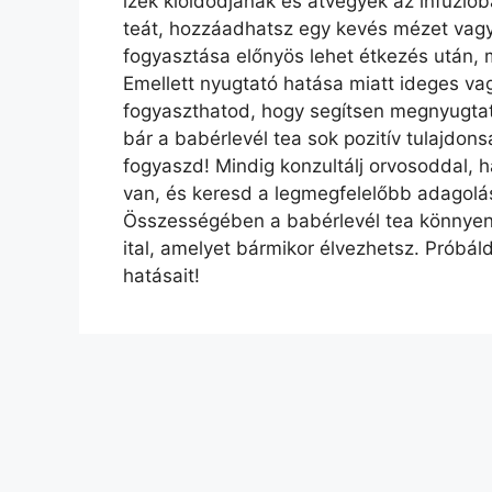
ízek kioldódjanak és átvegyék az infúzió
teát, hozzáadhatsz egy kevés mézet vagy 
fogyasztása előnyös lehet étkezés után, 
Emellett nyugtató hatása miatt ideges va
fogyaszthatod, hogy segítsen megnyugtatn
bár a babérlevél tea sok pozitív tulajdon
fogyaszd! Mindig konzultálj orvosoddal,
van, és keresd a legmegfelelőbb adagolás
Összességében a babérlevél tea könnyen
ital, amelyet bármikor élvezhetsz. Próbál
hatásait!